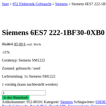
Start
»
952 Elektronik Gebraucht
»
Siemens
» Siemens 6ES7 222-1
Siemens 6ES7 222-1BF30-0XB0
Ursprünglicher
Aktueller
95,00
€
85,00
€
exkl. MwSt
Preis
Preis
-11%
war:
ist:
95,00 €
85,00 €.
Gerätetyp: Siemens SM1222
Zustand: gebraucht / used
Lieferumfang: 1x Siemens SM1222
1 vorrätig (kann nachbestellt werden)
Siemens
6ES7
In den Warenkorb
222-
Artikelnummer:
952-80101
Kategorie:
Siemens
Schlagwörter:
03838
1BF30-