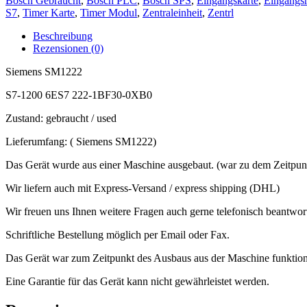
Bosch Gebraucht
,
Bosch PLC
,
Bosch SPS
,
Eingangskarte
,
Eingangs
0XB0
S7
,
Timer Karte
,
Timer Modul
,
Zentraleinheit
,
Zentrl
Menge
Beschreibung
Rezensionen (0)
Siemens SM1222
S7-1200 6ES7 222-1BF30-0XB0
Zustand: gebraucht / used
Lieferumfang: ( Siemens SM1222)
Das Gerät wurde aus einer Maschine ausgebaut. (war zu dem Zeitpunkt
Wir liefern auch mit Express-Versand / express shipping (DHL)
Wir freuen uns Ihnen weitere Fragen auch gerne telefonisch beantwo
Schriftliche Bestellung möglich per Email oder Fax.
Das Gerät war zum Zeitpunkt des Ausbaus aus der Maschine funktionsfä
Eine Garantie für das Gerät kann nicht gewährleistet werden.