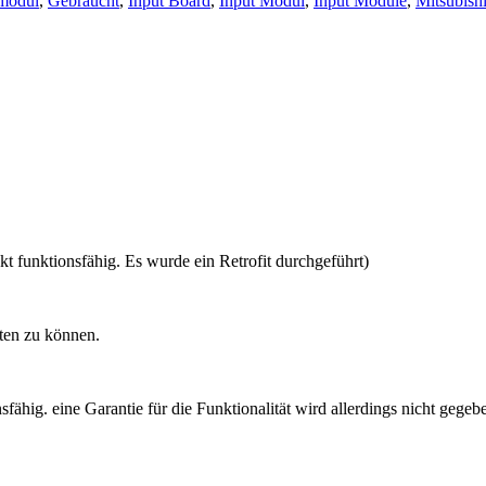
modul
,
Gebraucht
,
Input Board
,
Input Modul
,
Input Module
,
Mitsubish
 funktionsfähig. Es wurde ein Retrofit durchgeführt)
rten zu können.
hig. eine Garantie für die Funktionalität wird allerdings nicht gegeb