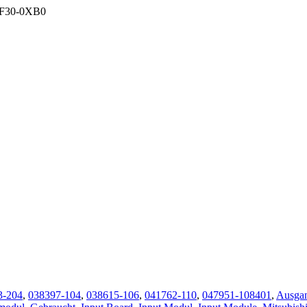
BF30-0XB0
3-204
,
038397-104
,
038615-106
,
041762-110
,
047951-108401
,
Ausga