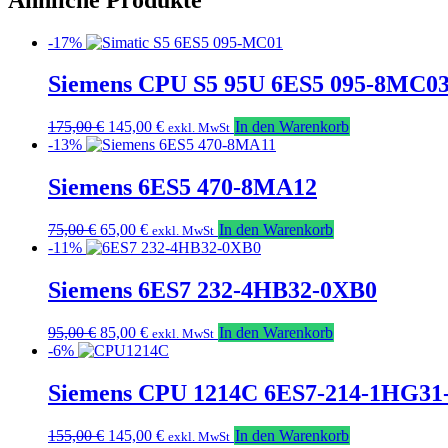
-17%
Siemens CPU S5 95U 6ES5 095-8MC0
Ursprünglicher
Aktueller
175,00
€
145,00
€
In den Warenkorb
exkl. MwSt
Preis
Preis
-13%
war:
ist:
175,00 €
145,00 €.
Siemens 6ES5 470-8MA12
Ursprünglicher
Aktueller
75,00
€
65,00
€
In den Warenkorb
exkl. MwSt
Preis
Preis
-11%
war:
ist:
75,00 €
65,00 €.
Siemens 6ES7 232-4HB32-0XB0
Ursprünglicher
Aktueller
95,00
€
85,00
€
In den Warenkorb
exkl. MwSt
Preis
Preis
-6%
war:
ist:
95,00 €
85,00 €.
Siemens CPU 1214C 6ES7-214-1HG31
Ursprünglicher
Aktueller
155,00
€
145,00
€
In den Warenkorb
exkl. MwSt