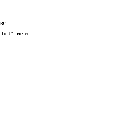
XB0“
nd mit
*
markiert