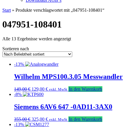
Downloads AGB`s
Start
» Produkte verschlagwortet mit „047951-108401“
047951-108401
Nach
Alle 13 Ergebnisse werden angezeigt
Beliebtheit
Sortieren nach
sortiert
-13%
Wilhelm MPS100.3.05 Messwandler
Ursprünglicher
Aktueller
149,00
€
129,00
€
In den Warenkorb
exkl. MwSt
Preis
Preis
-8%
war:
ist:
149,00 €
129,00 €.
Siemens 6AV6 647 -0AD11-3AX0
Ursprünglicher
Aktueller
355,00
€
325,00
€
In den Warenkorb
exkl. MwSt
Preis
Preis
-13%
war:
ist: