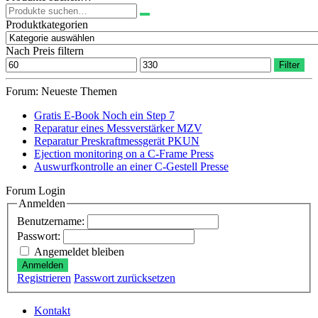
Suchen
170,00 €
149,00 €.
nach:
Produktkategorien
Nach Preis filtern
Min.
Max.
Filter
Preis
Preis
Forum: Neueste Themen
Gratis E-Book Noch ein Step 7
Reparatur eines Messverstärker MZV
Reparatur Preskraftmessgerät PKUN
Ejection monitoring on a C-Frame Press
Auswurfkontrolle an einer C-Gestell Presse
Forum Login
Anmelden
Benutzername:
Passwort:
Angemeldet bleiben
Anmelden
Registrieren
Passwort zurücksetzen
Kontakt