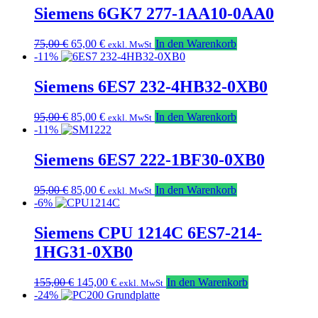
355,00 €
325,00 €.
Siemens 6GK7 277-1AA10-0AA0
Ursprünglicher
Aktueller
75,00
€
65,00
€
In den Warenkorb
exkl. MwSt
Preis
Preis
-11%
war:
ist:
75,00 €
65,00 €.
Siemens 6ES7 232-4HB32-0XB0
Ursprünglicher
Aktueller
95,00
€
85,00
€
In den Warenkorb
exkl. MwSt
Preis
Preis
-11%
war:
ist:
95,00 €
85,00 €.
Siemens 6ES7 222-1BF30-0XB0
Ursprünglicher
Aktueller
95,00
€
85,00
€
In den Warenkorb
exkl. MwSt
Preis
Preis
-6%
war:
ist:
95,00 €
85,00 €.
Siemens CPU 1214C 6ES7-214-
1HG31-0XB0
Ursprünglicher
Aktueller
155,00
€
145,00
€
In den Warenkorb
exkl. MwSt
Preis
Preis
-24%
war:
ist: