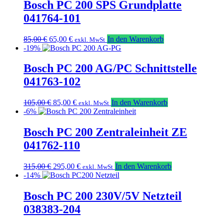
155,00 €
145,00 €.
Bosch PC 200 SPS Grundplatte
041764-101
Ursprünglicher
Aktueller
85,00
€
65,00
€
In den Warenkorb
exkl. MwSt
Preis
Preis
-19%
war:
ist:
85,00 €
65,00 €.
Bosch PC 200 AG/PC Schnittstelle
041763-102
Ursprünglicher
Aktueller
105,00
€
85,00
€
In den Warenkorb
exkl. MwSt
Preis
Preis
-6%
war:
ist:
105,00 €
85,00 €.
Bosch PC 200 Zentraleinheit ZE
041762-110
Ursprünglicher
Aktueller
315,00
€
295,00
€
In den Warenkorb
exkl. MwSt
Preis
Preis
-14%
war:
ist:
315,00 €
295,00 €.
Bosch PC 200 230V/5V Netzteil
038383-204