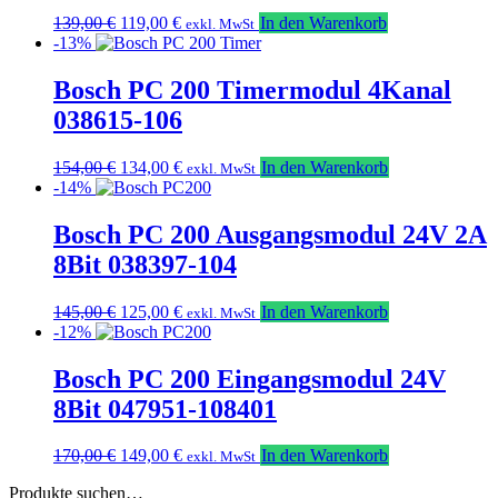
Ursprünglicher
Aktueller
139,00
€
119,00
€
In den Warenkorb
exkl. MwSt
Preis
Preis
-13%
war:
ist:
139,00 €
119,00 €.
Bosch PC 200 Timermodul 4Kanal
038615-106
Ursprünglicher
Aktueller
154,00
€
134,00
€
In den Warenkorb
exkl. MwSt
Preis
Preis
-14%
war:
ist:
154,00 €
134,00 €.
Bosch PC 200 Ausgangsmodul 24V 2A
8Bit 038397-104
Ursprünglicher
Aktueller
145,00
€
125,00
€
In den Warenkorb
exkl. MwSt
Preis
Preis
-12%
war:
ist:
145,00 €
125,00 €.
Bosch PC 200 Eingangsmodul 24V
8Bit 047951-108401
Ursprünglicher
Aktueller
170,00
€
149,00
€
In den Warenkorb
exkl. MwSt
Preis
Preis
Produkte suchen…
war:
ist: