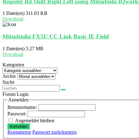
Register Bit Shift Right Left using Mitsubishi IQwo
1 Datei(en)
311.03 KB
Download
Mitsubisihi FX5U CC Link Basic IE Field
1 Datei(en)
5.27 MB
Download
Kategorien
Kategorien
Archiv
Archiv
Suche
Forum Login
Anmelden
Benutzername:
Passwort:
Angemeldet bleiben
Anmelden
Registrieren
Passwort zurücksetzen