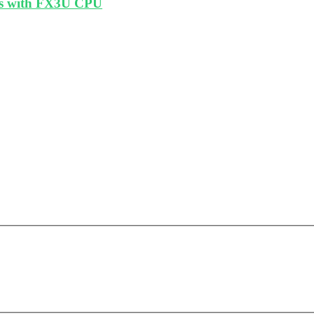
rks with FX3U CPU