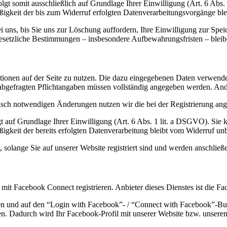
gt somit ausschließlich auf Grundlage Ihrer Einwilligung (Art. 6 Abs.
ßigkeit der bis zum Widerruf erfolgten Datenverarbeitungsvorgänge bl
uns, bis Sie uns zur Löschung auffordern, Ihre Einwilligung zur Spei
esetzliche Bestimmungen – insbesondere Aufbewahrungsfristen – bleib
unktionen auf der Seite zu nutzen. Die dazu eingegebenen Daten verwe
ung abgefragten Pflichtangaben müssen vollständig angegeben werden. An
sch notwendigen Änderungen nutzen wir die bei der Registrierung ang
t auf Grundlage Ihrer Einwilligung (Art. 6 Abs. 1 lit. a DSGVO). Sie k
igkeit der bereits erfolgten Datenverarbeitung bleibt vom Widerruf unb
, solange Sie auf unserer Website registriert sind und werden anschlie
h mit Facebook Connect registrieren. Anbieter dieses Dienstes ist die F
en und auf den “Login with Facebook”- / “Connect with Facebook”-But
en. Dadurch wird Ihr Facebook-Profil mit unserer Website bzw. unsere