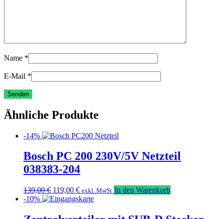
Name
*
E-Mail
*
Ähnliche Produkte
-14%
Bosch PC 200 230V/5V Netzteil
038383-204
Ursprünglicher
Aktueller
139,00
€
119,00
€
In den Warenkorb
exkl. MwSt
Preis
Preis
-10%
war:
ist:
139,00 €
119,00 €.