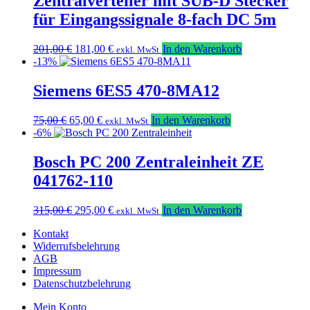
Zentralverteiler mit SUB-D Stecker
für Eingangssignale 8-fach DC 5m
Ursprünglicher
Aktueller
201,00
€
181,00
€
In den Warenkorb
exkl. MwSt
Preis
Preis
-13%
war:
ist:
201,00 €
181,00 €.
Siemens 6ES5 470-8MA12
Ursprünglicher
Aktueller
75,00
€
65,00
€
In den Warenkorb
exkl. MwSt
Preis
Preis
-6%
war:
ist:
75,00 €
65,00 €.
Bosch PC 200 Zentraleinheit ZE
041762-110
Ursprünglicher
Aktueller
315,00
€
295,00
€
In den Warenkorb
exkl. MwSt
Preis
Preis
Kontakt
war:
ist:
Widerrufsbelehrung
315,00 €
295,00 €.
AGB
Impressum
Datenschutzbelehrung
Mein Konto