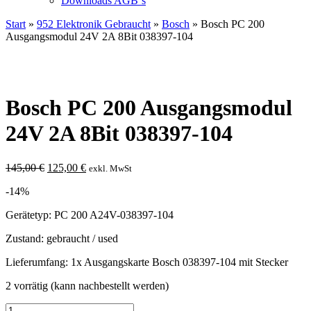
Downloads AGB`s
Start
»
952 Elektronik Gebraucht
»
Bosch
» Bosch PC 200
Ausgangsmodul 24V 2A 8Bit 038397-104
Bosch PC 200 Ausgangsmodul
24V 2A 8Bit 038397-104
Ursprünglicher
Aktueller
145,00
€
125,00
€
exkl. MwSt
Preis
Preis
-14%
war:
ist:
145,00 €
125,00 €.
Gerätetyp: PC 200 A24V-038397-104
Zustand: gebraucht / used
Lieferumfang: 1x Ausgangskarte Bosch 038397-104 mit Stecker
2 vorrätig (kann nachbestellt werden)
Bosch