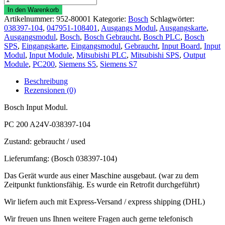
PC
In den Warenkorb
200
Artikelnummer:
952-80001
Kategorie:
Bosch
Schlagwörter:
Ausgangsmodul
038397-104
,
047951-108401
,
Ausgangs Modul
,
Ausgangskarte
,
24V
Ausgangsmodul
,
Bosch
,
Bosch Gebraucht
,
Bosch PLC
,
Bosch
2A
SPS
,
Eingangskarte
,
Eingangsmodul
,
Gebraucht
,
Input Board
,
Input
8Bit
Modul
,
Input Module
,
Mitsubishi PLC
,
Mitsubishi SPS
,
Output
038397-
Module
,
PC200
,
Siemens S5
,
Siemens S7
104
Menge
Beschreibung
Rezensionen (0)
Bosch Input Modul.
PC 200 A24V-038397-104
Zustand: gebraucht / used
Lieferumfang: (Bosch 038397-104)
Das Gerät wurde aus einer Maschine ausgebaut. (war zu dem
Zeitpunkt funktionsfähig. Es wurde ein Retrofit durchgeführt)
Wir liefern auch mit Express-Versand / express shipping (DHL)
Wir freuen uns Ihnen weitere Fragen auch gerne telefonisch