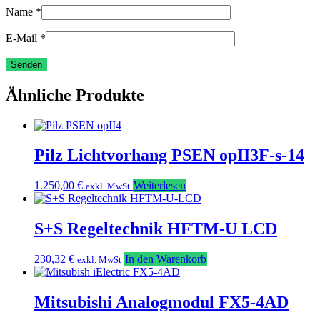
Name
*
E-Mail
*
Ähnliche Produkte
Pilz Lichtvorhang PSEN opII3F-s-14
1.250,00
€
Weiterlesen
exkl. MwSt
S+S Regeltechnik HFTM-U LCD
230,32
€
In den Warenkorb
exkl. MwSt
Mitsubishi Analogmodul FX5-4AD