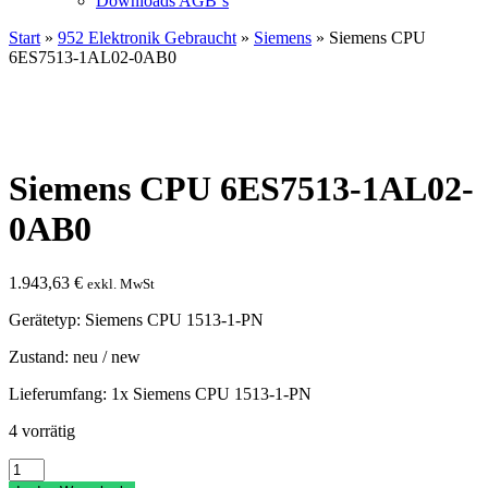
Downloads AGB`s
Start
»
952 Elektronik Gebraucht
»
Siemens
» Siemens CPU
6ES7513-1AL02-0AB0
Siemens CPU 6ES7513-1AL02-
0AB0
1.943,63
€
exkl. MwSt
Gerätetyp: Siemens CPU 1513-1-PN
Zustand: neu / new
Lieferumfang: 1x Siemens CPU 1513-1-PN
4 vorrätig
Siemens
CPU