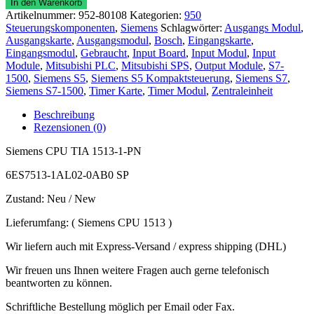
In den Warenkorb
6ES7513-
Artikelnummer:
952-80108
Kategorien:
950
1AL02-
Steuerungskomponenten
,
Siemens
Schlagwörter:
Ausgangs Modul
,
0AB0
Ausgangskarte
,
Ausgangsmodul
,
Bosch
,
Eingangskarte
,
Menge
Eingangsmodul
,
Gebraucht
,
Input Board
,
Input Modul
,
Input
Module
,
Mitsubishi PLC
,
Mitsubishi SPS
,
Output Module
,
S7-
1500
,
Siemens S5
,
Siemens S5 Kompaktsteuerung
,
Siemens S7
,
Siemens S7-1500
,
Timer Karte
,
Timer Modul
,
Zentraleinheit
Beschreibung
Rezensionen (0)
Siemens CPU TIA 1513-1-PN
6ES7513-1AL02-0AB0 SP
Zustand: Neu / New
Lieferumfang: ( Siemens CPU 1513 )
Wir liefern auch mit Express-Versand / express shipping (DHL)
Wir freuen uns Ihnen weitere Fragen auch gerne telefonisch
beantworten zu können.
Schriftliche Bestellung möglich per Email oder Fax.