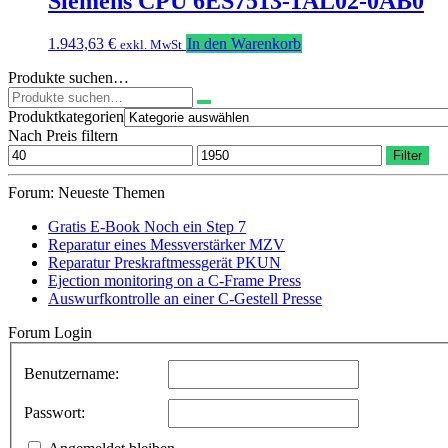
Siemens CPU 6ES7513-1AL02-0AB0
1.943,63
€
In den Warenkorb
exkl. MwSt
Produkte suchen…
Suchen
nach:
Produktkategorien
Nach Preis filtern
Min.
Max.
Filter
Preis
Preis
Forum: Neueste Themen
Gratis E-Book Noch ein Step 7
Reparatur eines Messverstärker MZV
Reparatur Preskraftmessgerät PKUN
Ejection monitoring on a C-Frame Press
Auswurfkontrolle an einer C-Gestell Presse
Forum Login
Benutzername:
Passwort: