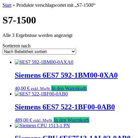
Start
» Produkte verschlagwortet mit „S7-1500“
S7-1500
Nach
Alle 3 Ergebnisse werden angezeigt
Beliebtheit
Sortieren nach
sortiert
Siemens 6ES7 592-1BM00-0XA0
40,00
€
In den Warenkorb
exkl. MwSt
Siemens 6ES7 522-1BF00-0AB0
489,00
€
In den Warenkorb
exkl. MwSt