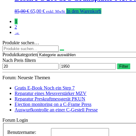
Ursprünglicher
Aktueller
85,00
€
65,00
€
In den Warenkorb
exkl. MwSt
Preis
Preis
1
war:
ist:
2
85,00 €
65,00 €.
→
Produkte suchen…
Suchen
nach:
Produktkategorien
Nach Preis filtern
Min.
Max.
Filter
Preis
Preis
Forum: Neueste Themen
Gratis E-Book Noch ein Step 7
Reparatur eines Messverstärker MZV
Reparatur Preskraftmessgerät PKUN
Ejection monitoring on a C-Frame Press
Auswurfkontrolle an einer C-Gestell Presse
Forum Login
Benutzername: