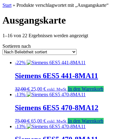
Start
» Produkte verschlagwortet mit „Ausgangskarte“
Ausgangskarte
Nach
1–16 von 22 Ergebnissen werden angezeigt
Beliebtheit
Sortieren nach
sortiert
-22%
Siemens 6ES5 441-8MA11
Ursprünglicher
Aktueller
32,00
€
25,00
€
In den Warenkorb
exkl. MwSt
Preis
Preis
-13%
war:
ist:
32,00 €
25,00 €.
Siemens 6ES5 470-8MA12
Ursprünglicher
Aktueller
75,00
€
65,00
€
In den Warenkorb
exkl. MwSt
Preis
Preis
-13%
war:
ist:
75,00 €
65,00 €.