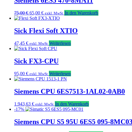
Siemens 6ES5 470-8MA11
Ursprünglicher
Aktueller
75,00
€
65,00
€
In den Warenkorb
exkl. MwSt
Preis
Preis
war:
ist:
75,00 €
65,00 €.
Sick Flexi Soft XTIO
47,45
€
Weiterlesen
exkl. MwSt
Sick FX3-CPU
95,00
€
Weiterlesen
exkl. MwSt
Siemens CPU 6ES7513-1AL02-0AB0
1.943,63
€
In den Warenkorb
exkl. MwSt
-17%
Siemens CPU S5 95U 6ES5 095-8MC0