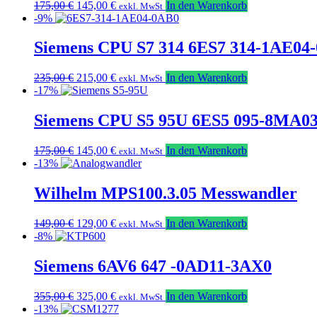
Ursprünglicher
Aktueller
175,00
€
145,00
€
In den Warenkorb
exkl. MwSt
Preis
Preis
-9%
war:
ist:
175,00 €
145,00 €.
Siemens CPU S7 314 6ES7 314-1AE04
Ursprünglicher
Aktueller
235,00
€
215,00
€
In den Warenkorb
exkl. MwSt
Preis
Preis
-17%
war:
ist:
235,00 €
215,00 €.
Siemens CPU S5 95U 6ES5 095-8MA0
Ursprünglicher
Aktueller
175,00
€
145,00
€
In den Warenkorb
exkl. MwSt
Preis
Preis
-13%
war:
ist:
175,00 €
145,00 €.
Wilhelm MPS100.3.05 Messwandler
Ursprünglicher
Aktueller
149,00
€
129,00
€
In den Warenkorb
exkl. MwSt
Preis
Preis
-8%
war:
ist:
149,00 €
129,00 €.
Siemens 6AV6 647 -0AD11-3AX0
Ursprünglicher
Aktueller
355,00
€
325,00
€
In den Warenkorb
exkl. MwSt
Preis
Preis
-13%