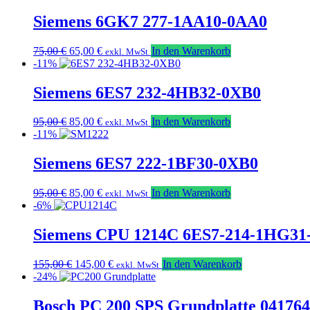
war:
ist:
355,00 €
325,00 €.
Siemens 6GK7 277-1AA10-0AA0
Ursprünglicher
Aktueller
75,00
€
65,00
€
In den Warenkorb
exkl. MwSt
Preis
Preis
-11%
war:
ist:
75,00 €
65,00 €.
Siemens 6ES7 232-4HB32-0XB0
Ursprünglicher
Aktueller
95,00
€
85,00
€
In den Warenkorb
exkl. MwSt
Preis
Preis
-11%
war:
ist:
95,00 €
85,00 €.
Siemens 6ES7 222-1BF30-0XB0
Ursprünglicher
Aktueller
95,00
€
85,00
€
In den Warenkorb
exkl. MwSt
Preis
Preis
-6%
war:
ist:
95,00 €
85,00 €.
Siemens CPU 1214C 6ES7-214-1HG31
Ursprünglicher
Aktueller
155,00
€
145,00
€
In den Warenkorb
exkl. MwSt
Preis
Preis
-24%
war:
ist:
155,00 €
145,00 €.
Bosch PC 200 SPS Grundplatte 041764