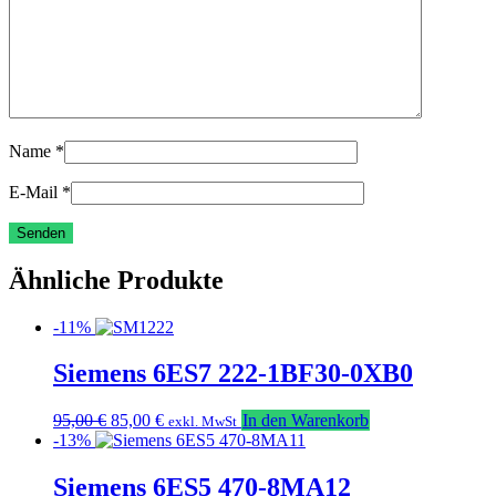
Name
*
E-Mail
*
Ähnliche Produkte
-11%
Siemens 6ES7 222-1BF30-0XB0
Ursprünglicher
Aktueller
95,00
€
85,00
€
In den Warenkorb
exkl. MwSt
Preis
Preis
-13%
war:
ist:
95,00 €
85,00 €.
Siemens 6ES5 470-8MA12