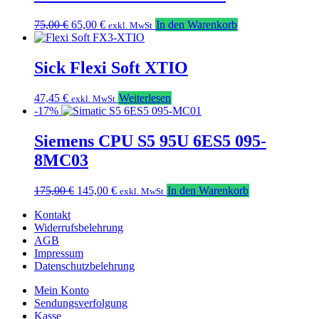
Ursprünglicher
Aktueller
75,00
€
65,00
€
In den Warenkorb
exkl. MwSt
Preis
Preis
war:
ist:
75,00 €
65,00 €.
Sick Flexi Soft XTIO
47,45
€
Weiterlesen
exkl. MwSt
-17%
Siemens CPU S5 95U 6ES5 095-
8MC03
Ursprünglicher
Aktueller
175,00
€
145,00
€
In den Warenkorb
exkl. MwSt
Preis
Preis
Kontakt
war:
ist:
Widerrufsbelehrung
175,00 €
145,00 €.
AGB
Impressum
Datenschutzbelehrung
Mein Konto
Sendungsverfolgung
Kasse