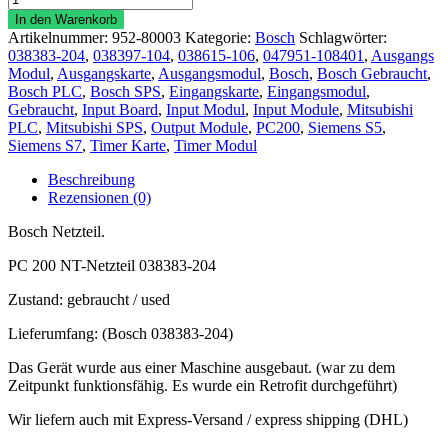
PC
In den Warenkorb
200
Artikelnummer:
952-80003
Kategorie:
Bosch
Schlagwörter:
230V/5V
038383-204
,
038397-104
,
038615-106
,
047951-108401
,
Ausgangs
Netzteil
Modul
,
Ausgangskarte
,
Ausgangsmodul
,
Bosch
,
Bosch Gebraucht
,
038383-
Bosch PLC
,
Bosch SPS
,
Eingangskarte
,
Eingangsmodul
,
204
Gebraucht
,
Input Board
,
Input Modul
,
Input Module
,
Mitsubishi
Menge
PLC
,
Mitsubishi SPS
,
Output Module
,
PC200
,
Siemens S5
,
Siemens S7
,
Timer Karte
,
Timer Modul
Beschreibung
Rezensionen (0)
Bosch Netzteil.
PC 200 NT-Netzteil 038383-204
Zustand: gebraucht / used
Lieferumfang: (Bosch 038383-204)
Das Gerät wurde aus einer Maschine ausgebaut. (war zu dem
Zeitpunkt funktionsfähig. Es wurde ein Retrofit durchgeführt)
Wir liefern auch mit Express-Versand / express shipping (DHL)