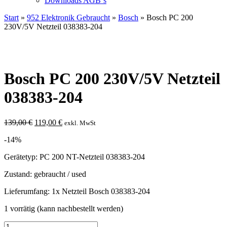
Downloads AGB`s
Start
»
952 Elektronik Gebraucht
»
Bosch
» Bosch PC 200
230V/5V Netzteil 038383-204
Bosch PC 200 230V/5V Netzteil
038383-204
Ursprünglicher
Aktueller
139,00
€
119,00
€
exkl. MwSt
Preis
Preis
-14%
war:
ist:
139,00 €
119,00 €.
Gerätetyp: PC 200 NT-Netzteil 038383-204
Zustand: gebraucht / used
Lieferumfang: 1x Netzteil Bosch 038383-204
1 vorrätig (kann nachbestellt werden)
Bosch