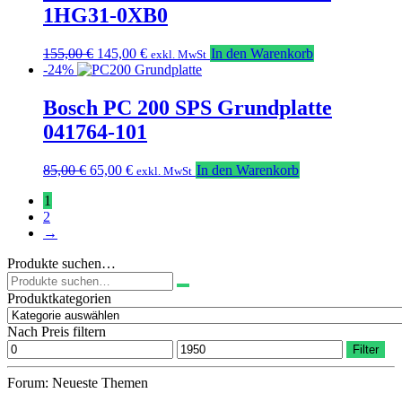
1HG31-0XB0
Ursprünglicher
Aktueller
155,00
€
145,00
€
In den Warenkorb
exkl. MwSt
Preis
Preis
-24%
war:
ist:
155,00 €
145,00 €.
Bosch PC 200 SPS Grundplatte
041764-101
Ursprünglicher
Aktueller
85,00
€
65,00
€
In den Warenkorb
exkl. MwSt
Preis
Preis
1
war:
ist:
2
85,00 €
65,00 €.
→
Produkte suchen…
Suchen
nach:
Produktkategorien
Nach Preis filtern
Min.
Max.
Filter
Preis
Preis
Forum: Neueste Themen