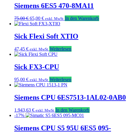
75,00 €
65,00 €.
Siemens 6ES5 470-8MA11
Ursprünglicher
Aktueller
75,00
€
65,00
€
In den Warenkorb
exkl. MwSt
Preis
Preis
war:
ist:
75,00 €
65,00 €.
Sick Flexi Soft XTIO
47,45
€
Weiterlesen
exkl. MwSt
Sick FX3-CPU
95,00
€
Weiterlesen
exkl. MwSt
Siemens CPU 6ES7513-1AL02-0AB0
1.943,63
€
In den Warenkorb
exkl. MwSt
-17%
Siemens CPU S5 95U 6ES5 095-