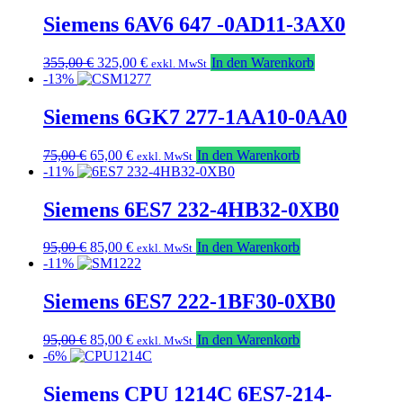
war:
ist:
149,00 €
129,00 €.
Siemens 6AV6 647 -0AD11-3AX0
Ursprünglicher
Aktueller
355,00
€
325,00
€
In den Warenkorb
exkl. MwSt
Preis
Preis
-13%
war:
ist:
355,00 €
325,00 €.
Siemens 6GK7 277-1AA10-0AA0
Ursprünglicher
Aktueller
75,00
€
65,00
€
In den Warenkorb
exkl. MwSt
Preis
Preis
-11%
war:
ist:
75,00 €
65,00 €.
Siemens 6ES7 232-4HB32-0XB0
Ursprünglicher
Aktueller
95,00
€
85,00
€
In den Warenkorb
exkl. MwSt
Preis
Preis
-11%
war:
ist:
95,00 €
85,00 €.
Siemens 6ES7 222-1BF30-0XB0
Ursprünglicher
Aktueller
95,00
€
85,00
€
In den Warenkorb
exkl. MwSt
Preis
Preis
-6%
war:
ist:
95,00 €
85,00 €.
Siemens CPU 1214C 6ES7-214-