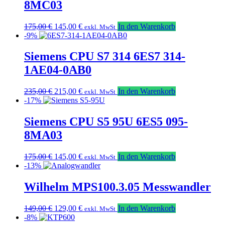
8MC03
Ursprünglicher
Aktueller
175,00
€
145,00
€
In den Warenkorb
exkl. MwSt
Preis
Preis
-9%
war:
ist:
175,00 €
145,00 €.
Siemens CPU S7 314 6ES7 314-
1AE04-0AB0
Ursprünglicher
Aktueller
235,00
€
215,00
€
In den Warenkorb
exkl. MwSt
Preis
Preis
-17%
war:
ist:
235,00 €
215,00 €.
Siemens CPU S5 95U 6ES5 095-
8MA03
Ursprünglicher
Aktueller
175,00
€
145,00
€
In den Warenkorb
exkl. MwSt
Preis
Preis
-13%
war:
ist:
175,00 €
145,00 €.
Wilhelm MPS100.3.05 Messwandler
Ursprünglicher
Aktueller
149,00
€
129,00
€
In den Warenkorb
exkl. MwSt
Preis
Preis
-8%