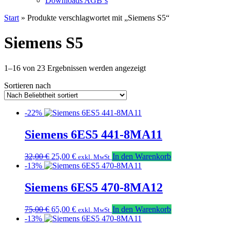
Downloads AGB`s
Start
» Produkte verschlagwortet mit „Siemens S5“
Siemens S5
Nach
1–16 von 23 Ergebnissen werden angezeigt
Beliebtheit
Sortieren nach
sortiert
-22%
Siemens 6ES5 441-8MA11
Ursprünglicher
Aktueller
32,00
€
25,00
€
In den Warenkorb
exkl. MwSt
Preis
Preis
-13%
war:
ist:
32,00 €
25,00 €.
Siemens 6ES5 470-8MA12
Ursprünglicher
Aktueller
75,00
€
65,00
€
In den Warenkorb
exkl. MwSt
Preis
Preis
-13%
war:
ist: