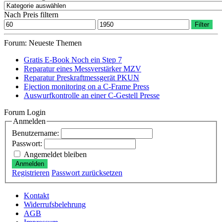
Nach Preis filtern
Min.
Max.
Filter
Preis
Preis
Forum: Neueste Themen
Gratis E-Book Noch ein Step 7
Reparatur eines Messverstärker MZV
Reparatur Preskraftmessgerät PKUN
Ejection monitoring on a C-Frame Press
Auswurfkontrolle an einer C-Gestell Presse
Forum Login
Anmelden
Benutzername:
Passwort:
Angemeldet bleiben
Anmelden
Registrieren
Passwort zurücksetzen
Kontakt
Widerrufsbelehrung
AGB