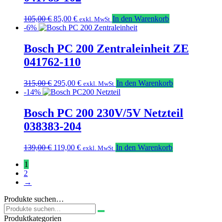
Ursprünglicher
Aktueller
105,00
€
85,00
€
In den Warenkorb
exkl. MwSt
Preis
Preis
-6%
war:
ist:
105,00 €
85,00 €.
Bosch PC 200 Zentraleinheit ZE
041762-110
Ursprünglicher
Aktueller
315,00
€
295,00
€
In den Warenkorb
exkl. MwSt
Preis
Preis
-14%
war:
ist:
315,00 €
295,00 €.
Bosch PC 200 230V/5V Netzteil
038383-204
Ursprünglicher
Aktueller
139,00
€
119,00
€
In den Warenkorb
exkl. MwSt
Preis
Preis
1
war:
ist:
2
139,00 €
119,00 €.
→
Produkte suchen…
Suchen
nach:
Produktkategorien