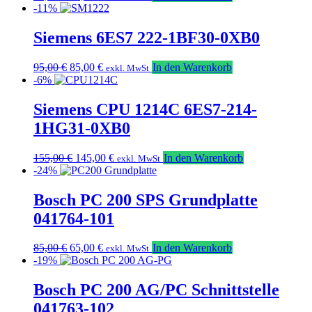
Preis
Preis
-11%
war:
ist:
95,00 €
85,00 €.
Siemens 6ES7 222-1BF30-0XB0
Ursprünglicher
Aktueller
95,00
€
85,00
€
In den Warenkorb
exkl. MwSt
Preis
Preis
-6%
war:
ist:
95,00 €
85,00 €.
Siemens CPU 1214C 6ES7-214-
1HG31-0XB0
Ursprünglicher
Aktueller
155,00
€
145,00
€
In den Warenkorb
exkl. MwSt
Preis
Preis
-24%
war:
ist:
155,00 €
145,00 €.
Bosch PC 200 SPS Grundplatte
041764-101
Ursprünglicher
Aktueller
85,00
€
65,00
€
In den Warenkorb
exkl. MwSt
Preis
Preis
-19%
war:
ist:
85,00 €
65,00 €.
Bosch PC 200 AG/PC Schnittstelle
041763-102