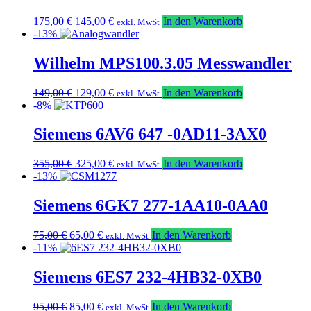
Ursprünglicher
Aktueller
175,00
€
145,00
€
In den Warenkorb
exkl. MwSt
Preis
Preis
-13%
war:
ist:
175,00 €
145,00 €.
Wilhelm MPS100.3.05 Messwandler
Ursprünglicher
Aktueller
149,00
€
129,00
€
In den Warenkorb
exkl. MwSt
Preis
Preis
-8%
war:
ist:
149,00 €
129,00 €.
Siemens 6AV6 647 -0AD11-3AX0
Ursprünglicher
Aktueller
355,00
€
325,00
€
In den Warenkorb
exkl. MwSt
Preis
Preis
-13%
war:
ist:
355,00 €
325,00 €.
Siemens 6GK7 277-1AA10-0AA0
Ursprünglicher
Aktueller
75,00
€
65,00
€
In den Warenkorb
exkl. MwSt
Preis
Preis
-11%
war:
ist:
75,00 €
65,00 €.
Siemens 6ES7 232-4HB32-0XB0
Ursprünglicher
Aktueller
95,00
€
85,00
€
In den Warenkorb
exkl. MwSt