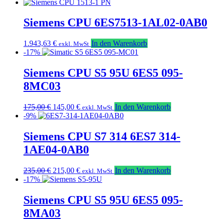
Siemens CPU 6ES7513-1AL02-0AB0
1.943,63
€
In den Warenkorb
exkl. MwSt
-17%
Siemens CPU S5 95U 6ES5 095-
8MC03
Ursprünglicher
Aktueller
175,00
€
145,00
€
In den Warenkorb
exkl. MwSt
Preis
Preis
-9%
war:
ist:
175,00 €
145,00 €.
Siemens CPU S7 314 6ES7 314-
1AE04-0AB0
Ursprünglicher
Aktueller
235,00
€
215,00
€
In den Warenkorb
exkl. MwSt
Preis
Preis
-17%
war:
ist:
235,00 €
215,00 €.
Siemens CPU S5 95U 6ES5 095-
8MA03