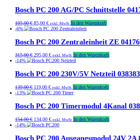
war:
ist:
85,00 €
65,00 €.
Bosch PC 200 AG/PC Schnittstelle 041
Ursprünglicher
Aktueller
105,00
€
85,00
€
In den Warenkorb
exkl. MwSt
Preis
Preis
-6%
war:
ist:
105,00 €
85,00 €.
Bosch PC 200 Zentraleinheit ZE 04176
Ursprünglicher
Aktueller
315,00
€
295,00
€
In den Warenkorb
exkl. MwSt
Preis
Preis
-14%
war:
ist:
315,00 €
295,00 €.
Bosch PC 200 230V/5V Netzteil 038383
Ursprünglicher
Aktueller
139,00
€
119,00
€
In den Warenkorb
exkl. MwSt
Preis
Preis
-13%
war:
ist:
139,00 €
119,00 €.
Bosch PC 200 Timermodul 4Kanal 038
Ursprünglicher
Aktueller
154,00
€
134,00
€
In den Warenkorb
exkl. MwSt
Preis
Preis
-14%
war:
ist:
154,00 €
134,00 €.
Bosch PC 200 Ausgangsmodul 24V 2A 8