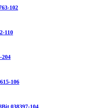
763-102
2-110
-204
615-106
Bit 038397-104