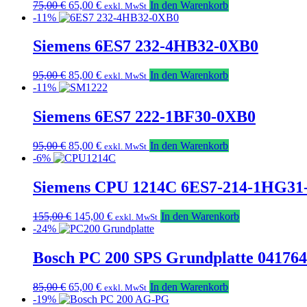
Ursprünglicher
Aktueller
75,00
€
65,00
€
In den Warenkorb
exkl. MwSt
Preis
Preis
-11%
war:
ist:
75,00 €
65,00 €.
Siemens 6ES7 232-4HB32-0XB0
Ursprünglicher
Aktueller
95,00
€
85,00
€
In den Warenkorb
exkl. MwSt
Preis
Preis
-11%
war:
ist:
95,00 €
85,00 €.
Siemens 6ES7 222-1BF30-0XB0
Ursprünglicher
Aktueller
95,00
€
85,00
€
In den Warenkorb
exkl. MwSt
Preis
Preis
-6%
war:
ist:
95,00 €
85,00 €.
Siemens CPU 1214C 6ES7-214-1HG31
Ursprünglicher
Aktueller
155,00
€
145,00
€
In den Warenkorb
exkl. MwSt
Preis
Preis
-24%
war:
ist:
155,00 €
145,00 €.
Bosch PC 200 SPS Grundplatte 041764
Ursprünglicher
Aktueller
85,00
€
65,00
€
In den Warenkorb
exkl. MwSt
Preis
Preis
-19%