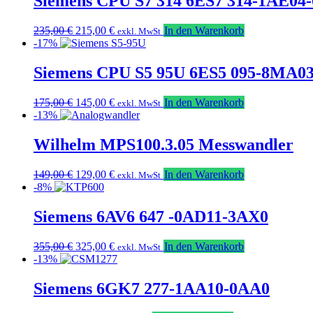
Siemens CPU S7 314 6ES7 314-1AE04
Ursprünglicher
Aktueller
235,00
€
215,00
€
In den Warenkorb
exkl. MwSt
Preis
Preis
-17%
war:
ist:
235,00 €
215,00 €.
Siemens CPU S5 95U 6ES5 095-8MA0
Ursprünglicher
Aktueller
175,00
€
145,00
€
In den Warenkorb
exkl. MwSt
Preis
Preis
-13%
war:
ist:
175,00 €
145,00 €.
Wilhelm MPS100.3.05 Messwandler
Ursprünglicher
Aktueller
149,00
€
129,00
€
In den Warenkorb
exkl. MwSt
Preis
Preis
-8%
war:
ist:
149,00 €
129,00 €.
Siemens 6AV6 647 -0AD11-3AX0
Ursprünglicher
Aktueller
355,00
€
325,00
€
In den Warenkorb
exkl. MwSt
Preis
Preis
-13%
war:
ist:
355,00 €
325,00 €.
Siemens 6GK7 277-1AA10-0AA0