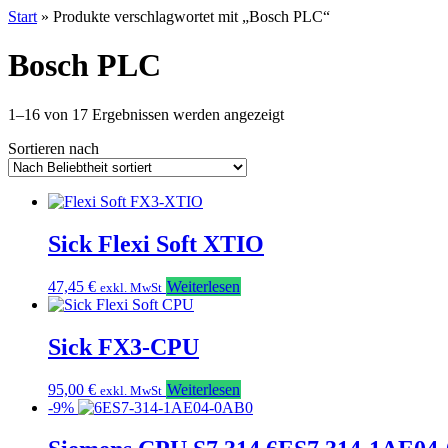
Start
» Produkte verschlagwortet mit „Bosch PLC“
Bosch PLC
Nach
1–16 von 17 Ergebnissen werden angezeigt
Beliebtheit
Sortieren nach
sortiert
Sick Flexi Soft XTIO
47,45
€
Weiterlesen
exkl. MwSt
Sick FX3-CPU
95,00
€
Weiterlesen
exkl. MwSt
-9%