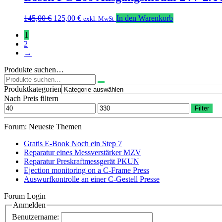
Ursprünglicher
Aktueller
145,00
€
125,00
€
In den Warenkorb
exkl. MwSt
Preis
Preis
1
war:
ist:
2
145,00 €
125,00 €.
→
Produkte suchen…
Suchen
nach:
Produktkategorien
Nach Preis filtern
Min.
Max.
Filter
Preis
Preis
Forum: Neueste Themen
Gratis E-Book Noch ein Step 7
Reparatur eines Messverstärker MZV
Reparatur Preskraftmessgerät PKUN
Ejection monitoring on a C-Frame Press
Auswurfkontrolle an einer C-Gestell Presse
Forum Login
Anmelden
Benutzername: