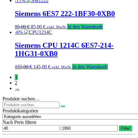
Preis
Preis
-11%
war:
ist:
95,00 €
85,00 €.
Siemens 6ES7 222-1BF30-0XB0
Ursprünglicher
Aktueller
95,00
€
85,00
€
In den Warenkorb
exkl. MwSt
Preis
Preis
-6%
war:
ist:
95,00 €
85,00 €.
Siemens CPU 1214C 6ES7-214-
1HG31-0XB0
Ursprünglicher
Aktueller
155,00
€
145,00
€
In den Warenkorb
exkl. MwSt
Preis
Preis
1
war:
ist:
2
155,00 €
145,00 €.
→
Produkte suchen…
Suchen
nach:
Produktkategorien
Nach Preis filtern
Min.
Max.
Filter
Preis
Preis