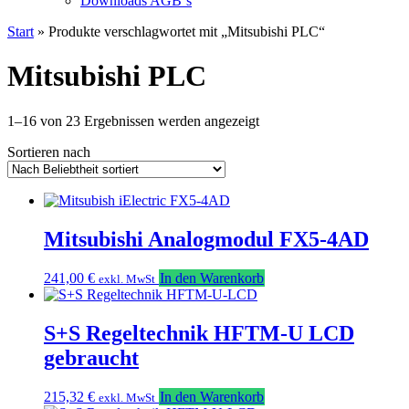
Downloads AGB`s
Start
» Produkte verschlagwortet mit „Mitsubishi PLC“
Mitsubishi PLC
Nach
1–16 von 23 Ergebnissen werden angezeigt
Beliebtheit
Sortieren nach
sortiert
Mitsubishi Analogmodul FX5-4AD
241,00
€
In den Warenkorb
exkl. MwSt
S+S Regeltechnik HFTM-U LCD
gebraucht
215,32
€
In den Warenkorb
exkl. MwSt