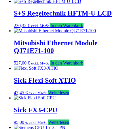
S+S Regeltechnik HFTM-U LCD
230,32
€
In den Warenkorb
exkl. MwSt
Mitsubishi Ethernet Module
QJ71E71-100
527,00
€
In den Warenkorb
exkl. MwSt
Sick Flexi Soft XTIO
47,45
€
Weiterlesen
exkl. MwSt
Sick FX3-CPU
95,00
€
Weiterlesen
exkl. MwSt