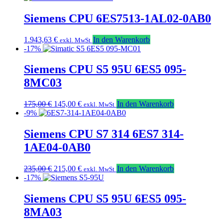
Siemens CPU 6ES7513-1AL02-0AB0
1.943,63
€
In den Warenkorb
exkl. MwSt
-17%
Siemens CPU S5 95U 6ES5 095-
8MC03
Ursprünglicher
Aktueller
175,00
€
145,00
€
In den Warenkorb
exkl. MwSt
Preis
Preis
-9%
war:
ist:
175,00 €
145,00 €.
Siemens CPU S7 314 6ES7 314-
1AE04-0AB0
Ursprünglicher
Aktueller
235,00
€
215,00
€
In den Warenkorb
exkl. MwSt
Preis
Preis
-17%
war:
ist:
235,00 €
215,00 €.
Siemens CPU S5 95U 6ES5 095-
8MA03