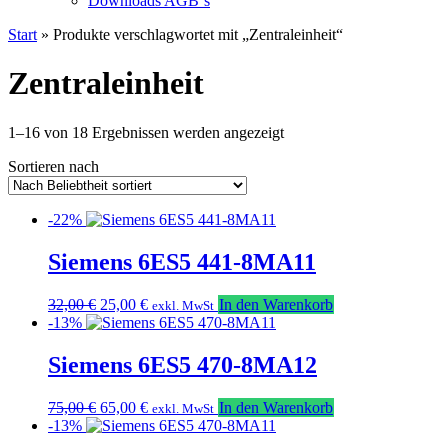
Downloads AGB`s
Start
» Produkte verschlagwortet mit „Zentraleinheit“
Zentraleinheit
Nach
1–16 von 18 Ergebnissen werden angezeigt
Beliebtheit
Sortieren nach
sortiert
-22%
Siemens 6ES5 441-8MA11
Ursprünglicher
Aktueller
32,00
€
25,00
€
In den Warenkorb
exkl. MwSt
Preis
Preis
-13%
war:
ist:
32,00 €
25,00 €.
Siemens 6ES5 470-8MA12
Ursprünglicher
Aktueller
75,00
€
65,00
€
In den Warenkorb
exkl. MwSt
Preis
Preis
-13%
war:
ist: