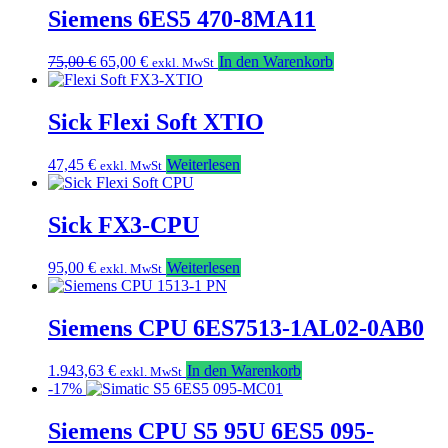
75,00 €
65,00 €.
Siemens 6ES5 470-8MA11
Ursprünglicher
Aktueller
75,00
€
65,00
€
In den Warenkorb
exkl. MwSt
Preis
Preis
war:
ist:
75,00 €
65,00 €.
Sick Flexi Soft XTIO
47,45
€
Weiterlesen
exkl. MwSt
Sick FX3-CPU
95,00
€
Weiterlesen
exkl. MwSt
Siemens CPU 6ES7513-1AL02-0AB0
1.943,63
€
In den Warenkorb
exkl. MwSt
-17%
Siemens CPU S5 95U 6ES5 095-