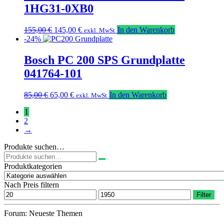
1HG31-0XB0
Ursprünglicher
Aktueller
155,00
€
145,00
€
In den Warenkorb
exkl. MwSt
Preis
Preis
-24%
war:
ist:
155,00 €
145,00 €.
Bosch PC 200 SPS Grundplatte
041764-101
Ursprünglicher
Aktueller
85,00
€
65,00
€
In den Warenkorb
exkl. MwSt
Preis
Preis
1
war:
ist:
2
85,00 €
65,00 €.
→
Produkte suchen…
Suchen
nach:
Produktkategorien
Nach Preis filtern
Min.
Max.
Filter
Preis
Preis
Forum: Neueste Themen