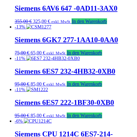
war:
ist:
149,00 €
129,00 €.
Siemens 6AV6 647 -0AD11-3AX0
Ursprünglicher
Aktueller
355,00
€
325,00
€
In den Warenkorb
exkl. MwSt
Preis
Preis
-13%
war:
ist:
355,00 €
325,00 €.
Siemens 6GK7 277-1AA10-0AA0
Ursprünglicher
Aktueller
75,00
€
65,00
€
In den Warenkorb
exkl. MwSt
Preis
Preis
-11%
war:
ist:
75,00 €
65,00 €.
Siemens 6ES7 232-4HB32-0XB0
Ursprünglicher
Aktueller
95,00
€
85,00
€
In den Warenkorb
exkl. MwSt
Preis
Preis
-11%
war:
ist:
95,00 €
85,00 €.
Siemens 6ES7 222-1BF30-0XB0
Ursprünglicher
Aktueller
95,00
€
85,00
€
In den Warenkorb
exkl. MwSt
Preis
Preis
-6%
war:
ist:
95,00 €
85,00 €.
Siemens CPU 1214C 6ES7-214-