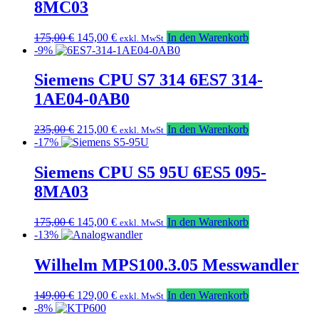
8MC03
Ursprünglicher
Aktueller
175,00
€
145,00
€
In den Warenkorb
exkl. MwSt
Preis
Preis
-9%
war:
ist:
175,00 €
145,00 €.
Siemens CPU S7 314 6ES7 314-
1AE04-0AB0
Ursprünglicher
Aktueller
235,00
€
215,00
€
In den Warenkorb
exkl. MwSt
Preis
Preis
-17%
war:
ist:
235,00 €
215,00 €.
Siemens CPU S5 95U 6ES5 095-
8MA03
Ursprünglicher
Aktueller
175,00
€
145,00
€
In den Warenkorb
exkl. MwSt
Preis
Preis
-13%
war:
ist:
175,00 €
145,00 €.
Wilhelm MPS100.3.05 Messwandler
Ursprünglicher
Aktueller
149,00
€
129,00
€
In den Warenkorb
exkl. MwSt
Preis
Preis
-8%