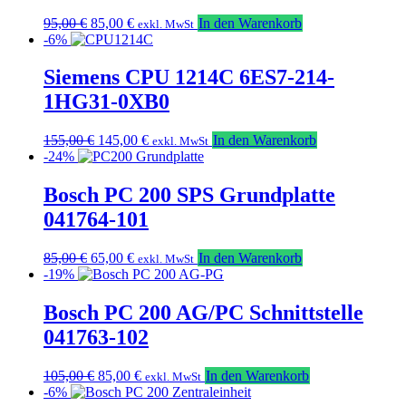
Ursprünglicher
Aktueller
95,00
€
85,00
€
In den Warenkorb
exkl. MwSt
Preis
Preis
-6%
war:
ist:
95,00 €
85,00 €.
Siemens CPU 1214C 6ES7-214-
1HG31-0XB0
Ursprünglicher
Aktueller
155,00
€
145,00
€
In den Warenkorb
exkl. MwSt
Preis
Preis
-24%
war:
ist:
155,00 €
145,00 €.
Bosch PC 200 SPS Grundplatte
041764-101
Ursprünglicher
Aktueller
85,00
€
65,00
€
In den Warenkorb
exkl. MwSt
Preis
Preis
-19%
war:
ist:
85,00 €
65,00 €.
Bosch PC 200 AG/PC Schnittstelle
041763-102
Ursprünglicher
Aktueller
105,00
€
85,00
€
In den Warenkorb
exkl. MwSt
Preis
Preis
-6%