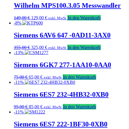
Wilhelm MPS100.3.05 Messwandler
Ursprünglicher
Aktueller
149,00
€
129,00
€
In den Warenkorb
exkl. MwSt
Preis
Preis
-8%
war:
ist:
149,00 €
129,00 €.
Siemens 6AV6 647 -0AD11-3AX0
Ursprünglicher
Aktueller
355,00
€
325,00
€
In den Warenkorb
exkl. MwSt
Preis
Preis
-13%
war:
ist:
355,00 €
325,00 €.
Siemens 6GK7 277-1AA10-0AA0
Ursprünglicher
Aktueller
75,00
€
65,00
€
In den Warenkorb
exkl. MwSt
Preis
Preis
-11%
war:
ist:
75,00 €
65,00 €.
Siemens 6ES7 232-4HB32-0XB0
Ursprünglicher
Aktueller
95,00
€
85,00
€
In den Warenkorb
exkl. MwSt
Preis
Preis
-11%
war:
ist:
95,00 €
85,00 €.
Siemens 6ES7 222-1BF30-0XB0