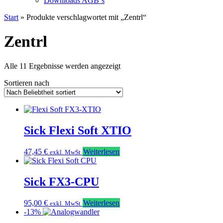
Downloads AGB`s
Start
» Produkte verschlagwortet mit „Zentrl“
Zentrl
Nach
Alle 11 Ergebnisse werden angezeigt
Beliebtheit
Sortieren nach
sortiert
Sick Flexi Soft XTIO
47,45
€
Weiterlesen
exkl. MwSt
Sick FX3-CPU
95,00
€
Weiterlesen
exkl. MwSt
-13%