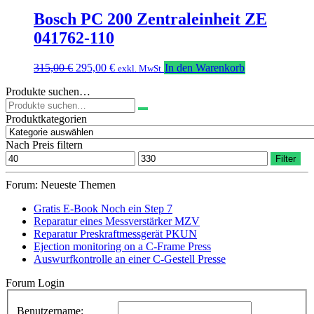
war:
ist:
105,00 €
85,00 €.
Bosch PC 200 Zentraleinheit ZE
041762-110
Ursprünglicher
Aktueller
315,00
€
295,00
€
In den Warenkorb
exkl. MwSt
Preis
Preis
Produkte suchen…
war:
ist:
Suchen
315,00 €
295,00 €.
nach:
Produktkategorien
Nach Preis filtern
Min.
Max.
Filter
Preis
Preis
Forum: Neueste Themen
Gratis E-Book Noch ein Step 7
Reparatur eines Messverstärker MZV
Reparatur Preskraftmessgerät PKUN
Ejection monitoring on a C-Frame Press
Auswurfkontrolle an einer C-Gestell Presse
Forum Login
Benutzername: