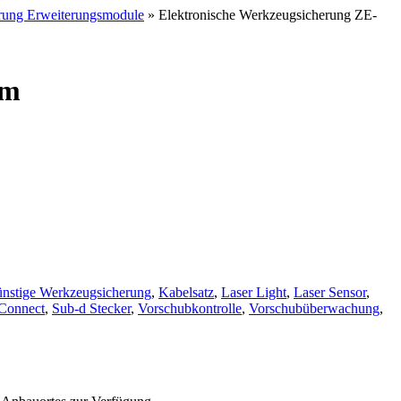
rung Erweiterungsmodule
» Elektronische Werkzeugsicherung ZE-
0m
nstige Werkzeugsicherung
,
Kabelsatz
,
Laser Light
,
Laser Sensor
,
Connect
,
Sub-d Stecker
,
Vorschubkontrolle
,
Vorschubüberwachung
,