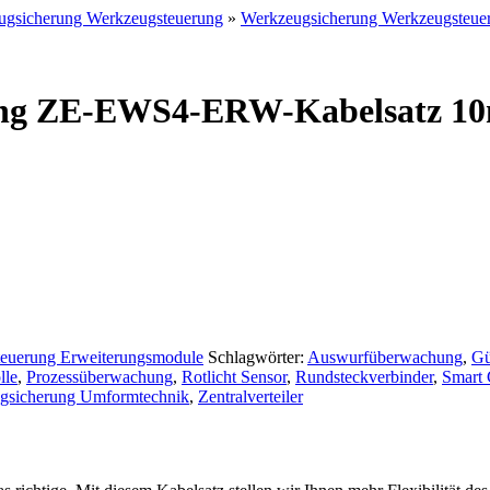
ugsicherung Werkzeugsteuerung
»
Werkzeugsicherung Werkzeugsteue
rung ZE-EWS4-ERW-Kabelsatz 1
euerung Erweiterungsmodule
Schlagwörter:
Auswurfüberwachung
,
Gü
lle
,
Prozessüberwachung
,
Rotlicht Sensor
,
Rundsteckverbinder
,
Smart 
gsicherung Umformtechnik
,
Zentralverteiler