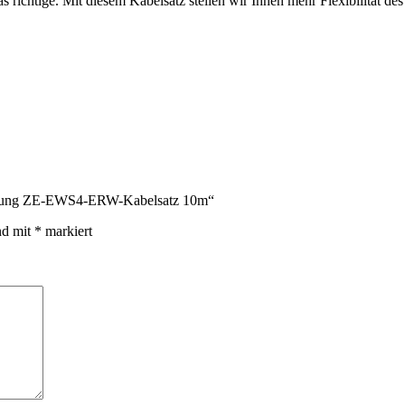
s richtige. Mit diesem Kabelsatz stellen wir Ihnen mehr Flexibilität d
cherung ZE-EWS4-ERW-Kabelsatz 10m“
nd mit
*
markiert