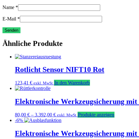
Name
*
E-Mail
*
Ähnliche Produkte
Rotlicht Sensor NIFT10 Rot
123,41
€
In den Warenkorb
exkl. MwSt
Elektronische Werkzeugsicherung m
80,00
€
–
3.392,00
€
Produkte anzeigen
exkl. MwSt
-6%
Elektronische Werkzeugsicherung m