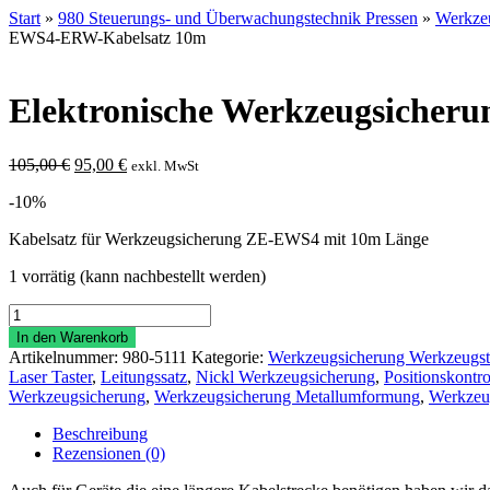
Start
»
980 Steuerungs- und Überwachungstechnik Pressen
»
Werkze
EWS4-ERW-Kabelsatz 10m
Elektronische Werkzeugsiche
Ursprünglicher
Aktueller
105,00
€
95,00
€
exkl. MwSt
Preis
Preis
-10%
war:
ist:
105,00 €
95,00 €.
Kabelsatz für Werkzeugsicherung ZE-EWS4 mit 10m Länge
1 vorrätig (kann nachbestellt werden)
Elektronische
Werkzeugsicherung
In den Warenkorb
ZE-
Artikelnummer:
980-5111
Kategorie:
Werkzeugsicherung Werkzeugst
EWS4-
Laser Taster
,
Leitungssatz
,
Nickl Werkzeugsicherung
,
Positionskontro
ERW-
Werkzeugsicherung
,
Werkzeugsicherung Metallumformung
,
Werkzeu
Kabelsatz
10m
Beschreibung
Menge
Rezensionen (0)