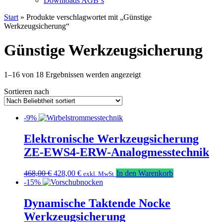
Downloads AGB`s
Start
» Produkte verschlagwortet mit „Günstige
Werkzeugsicherung“
Günstige Werkzeugsicherung
Nach
1–16 von 18 Ergebnissen werden angezeigt
Beliebtheit
Sortieren nach
sortiert
-9%
Elektronische Werkzeugsicherung
ZE-EWS4-ERW-Analogmesstechnik
Ursprünglicher
Aktueller
468,00
€
428,00
€
In den Warenkorb
exkl. MwSt
Preis
Preis
-15%
war:
ist:
468,00 €
428,00 €.
Dynamische Taktende Nocke
Werkzeugsicherung