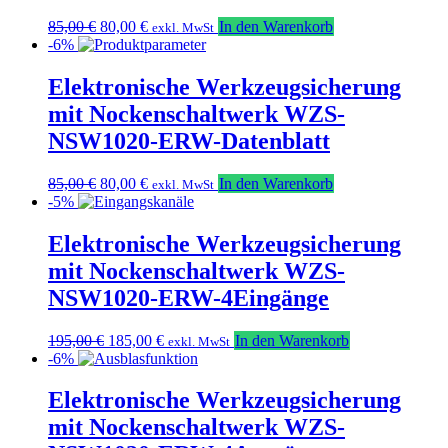
Ursprünglicher
Aktueller
85,00
€
80,00
€
In den Warenkorb
exkl. MwSt
Preis
Preis
-6%
war:
ist:
85,00 €
80,00 €.
Elektronische Werkzeugsicherung
mit Nockenschaltwerk WZS-
NSW1020-ERW-Datenblatt
Ursprünglicher
Aktueller
85,00
€
80,00
€
In den Warenkorb
exkl. MwSt
Preis
Preis
-5%
war:
ist:
85,00 €
80,00 €.
Elektronische Werkzeugsicherung
mit Nockenschaltwerk WZS-
NSW1020-ERW-4Eingänge
Ursprünglicher
Aktueller
195,00
€
185,00
€
In den Warenkorb
exkl. MwSt
Preis
Preis
-6%
war:
ist:
195,00 €
185,00 €.
Elektronische Werkzeugsicherung
mit Nockenschaltwerk WZS-