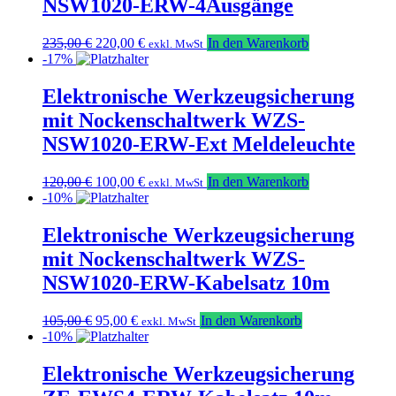
NSW1020-ERW-4Ausgänge
Ursprünglicher
Aktueller
235,00
€
220,00
€
In den Warenkorb
exkl. MwSt
Preis
Preis
-17%
war:
ist:
235,00 €
220,00 €.
Elektronische Werkzeugsicherung
mit Nockenschaltwerk WZS-
NSW1020-ERW-Ext Meldeleuchte
Ursprünglicher
Aktueller
120,00
€
100,00
€
In den Warenkorb
exkl. MwSt
Preis
Preis
-10%
war:
ist:
120,00 €
100,00 €.
Elektronische Werkzeugsicherung
mit Nockenschaltwerk WZS-
NSW1020-ERW-Kabelsatz 10m
Ursprünglicher
Aktueller
105,00
€
95,00
€
In den Warenkorb
exkl. MwSt
Preis
Preis
-10%
war:
ist:
105,00 €
95,00 €.
Elektronische Werkzeugsicherung