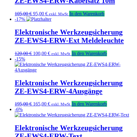
ZE-EWS4-ERW-Kabelsatz 10m
Ursprünglicher
Aktueller
105,00
€
95,00
€
In den Warenkorb
exkl. MwSt
Preis
Preis
-17%
war:
ist:
105,00 €
95,00 €.
Elektronische Werkzeugsicherung
ZE-EWS4-ERW-Ext Meldeleuchte
Ursprünglicher
Aktueller
120,00
€
100,00
€
In den Warenkorb
exkl. MwSt
Preis
Preis
-15%
war:
ist:
120,00 €
100,00 €.
Elektronische Werkzeugsicherung
ZE-EWS4-ERW-4Ausgänge
Ursprünglicher
Aktueller
195,00
€
165,00
€
In den Warenkorb
exkl. MwSt
Preis
Preis
-6%
war:
ist:
195,00 €
165,00 €.
Elektronische Werkzeugsicherung
ZE-EWS4-ERW-Text