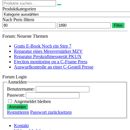
Suchen
nach:
Produktkategorien
Nach Preis filtern
Min.
Max.
Filter
Preis
Preis
Forum: Neueste Themen
Gratis E-Book Noch ein Step 7
Reparatur eines Messverstärker MZV
Reparatur Preskraftmessgerät PKUN
Ejection monitoring on a C-Frame Press
Auswurfkontrolle an einer C-Gestell Presse
Forum Login
Anmelden
Benutzername:
Passwort:
Angemeldet bleiben
Anmelden
Registrieren
Passwort zurücksetzen
Kontakt