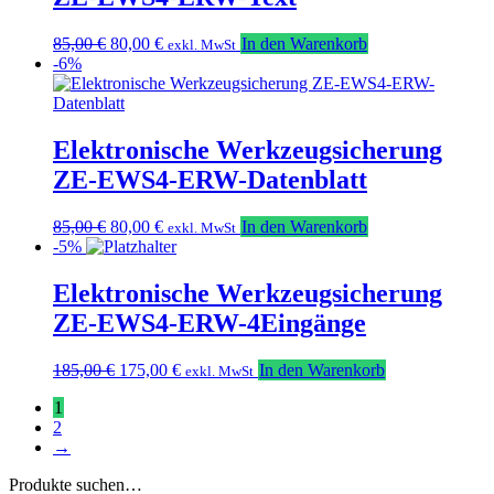
Ursprünglicher
Aktueller
85,00
€
80,00
€
In den Warenkorb
exkl. MwSt
Preis
Preis
-6%
war:
ist:
85,00 €
80,00 €.
Elektronische Werkzeugsicherung
ZE-EWS4-ERW-Datenblatt
Ursprünglicher
Aktueller
85,00
€
80,00
€
In den Warenkorb
exkl. MwSt
Preis
Preis
-5%
war:
ist:
85,00 €
80,00 €.
Elektronische Werkzeugsicherung
ZE-EWS4-ERW-4Eingänge
Ursprünglicher
Aktueller
185,00
€
175,00
€
In den Warenkorb
exkl. MwSt
Preis
Preis
1
war:
ist:
2
185,00 €
175,00 €.
→
Produkte suchen…