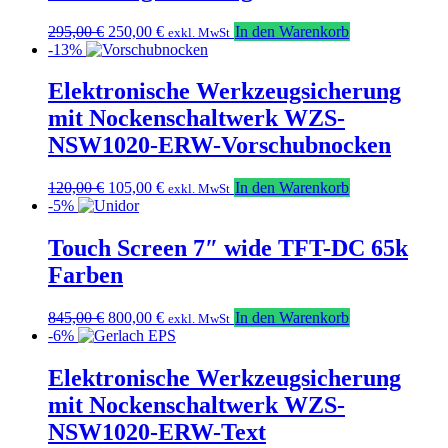
Ursprünglicher
Aktueller
295,00
€
250,00
€
In den Warenkorb
exkl. MwSt
Preis
Preis
-13%
war:
ist:
295,00 €
250,00 €.
Elektronische Werkzeugsicherung
mit Nockenschaltwerk WZS-
NSW1020-ERW-Vorschubnocken
Ursprünglicher
Aktueller
120,00
€
105,00
€
In den Warenkorb
exkl. MwSt
Preis
Preis
-5%
war:
ist:
120,00 €
105,00 €.
Touch Screen 7″ wide TFT-DC 65k
Farben
Ursprünglicher
Aktueller
845,00
€
800,00
€
In den Warenkorb
exkl. MwSt
Preis
Preis
-6%
war:
ist:
845,00 €
800,00 €.
Elektronische Werkzeugsicherung
mit Nockenschaltwerk WZS-
NSW1020-ERW-Text