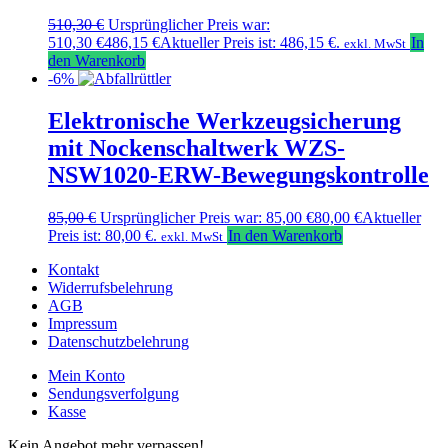
510,30
€
Ursprünglicher Preis war:
510,30 €
486,15
€
Aktueller Preis ist: 486,15 €.
In
exkl. MwSt
den Warenkorb
-6%
Elektronische Werkzeugsicherung
mit Nockenschaltwerk WZS-
NSW1020-ERW-Bewegungskontrolle
85,00
€
Ursprünglicher Preis war: 85,00 €
80,00
€
Aktueller
Preis ist: 80,00 €.
In den Warenkorb
exkl. MwSt
Kontakt
Widerrufsbelehrung
AGB
Impressum
Datenschutzbelehrung
Mein Konto
Sendungsverfolgung
Kasse
Kein Angebot mehr verpassen!