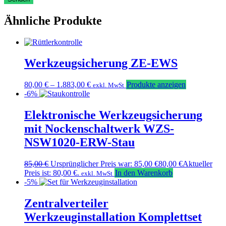
Ähnliche Produkte
Werkzeugsicherung ZE-EWS
80,00
€
–
1.883,00
€
Produkte anzeigen
exkl. MwSt
-6%
Elektronische Werkzeugsicherung
mit Nockenschaltwerk WZS-
NSW1020-ERW-Stau
85,00
€
Ursprünglicher Preis war: 85,00 €
80,00
€
Aktueller
Preis ist: 80,00 €.
In den Warenkorb
exkl. MwSt
-5%
Zentralverteiler
Werkzeuginstallation Komplettset