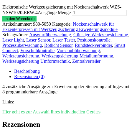
Elektronische Werkzeugsicherung mit Nockenschaltwerk WZS-
NSW1020-ERW-4Ausgänge Menge
In den Warenkorb
Artikelnummer:
980-5050
Kategorie:
Nockenschaltwerk für
Exzenterpressen mit Werkzeugsicherung Erweiterungsmodule
Schlagwörter:
Auswurfüberwachung
,
Günstige Werkzeugsicherung
,
Laser Light
,
Laser Sensor
,
Laser Taster
,
Positionskontrolle
,
Prozessüberwachung
,
Rotlicht Sensor
,
Rundsteckverbinder
,
Smart
Connect
,
Vorschubkontrolle
,
Vorschubüberwachung
,
Werkzeugsicherung
,
Werkzeugsicherung Metallumformung
,
Werkzeugsicherung Umformtechnik
,
Zentralverteiler
Beschreibung
Rezensionen (0)
4 zusätzliche Ausgänge zur Erweiterung der Steuerung auf Ingesamt
8 programmierbare Ausgänge.
Links:
Hier geht es zur Auswahl Ihres individuellen Gerätes
Rezensionen