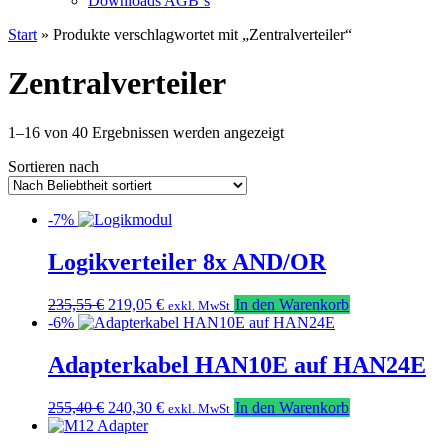
Downloads AGB`s
Start
» Produkte verschlagwortet mit „Zentralverteiler“
Zentralverteiler
Nach
1–16 von 40 Ergebnissen werden angezeigt
Beliebtheit
Sortieren nach
sortiert
-7%
Logikverteiler 8x AND/OR
Ursprünglicher
Aktueller
235,55
€
219,05
€
In den Warenkorb
exkl. MwSt
Preis
Preis
-6%
war:
ist:
235,55 €
219,05 €.
Adapterkabel HAN10E auf HAN24E
Ursprünglicher
Aktueller
255,40
€
240,30
€
In den Warenkorb
exkl. MwSt
Preis
Preis
war:
ist: