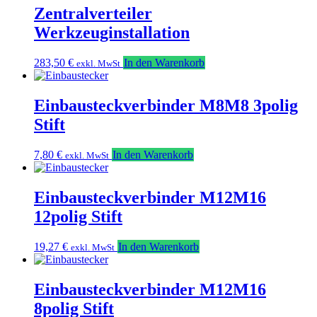
255,40 €
240,30 €.
Zentralverteiler
Werkzeuginstallation
283,50
€
In den Warenkorb
exkl. MwSt
Einbausteckverbinder M8M8 3polig
Stift
7,80
€
In den Warenkorb
exkl. MwSt
Einbausteckverbinder M12M16
12polig Stift
19,27
€
In den Warenkorb
exkl. MwSt
Einbausteckverbinder M12M16
8polig Stift