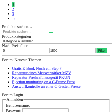
1
2
3
→
Produkte suchen…
Suchen
nach:
Produktkategorien
Nach Preis filtern
Min.
Max.
Filter
Preis
Preis
Forum: Neueste Themen
Gratis E-Book Noch ein Step 7
Reparatur eines Messverstärker MZV
Reparatur Preskraftmessgerät PKUN
Ejection monitoring on a C-Frame Press
Auswurfkontrolle an einer C-Gestell Presse
Forum Login
Anmelden
Benutzername:
Passwort: