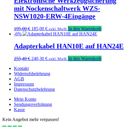
Elektronische Werkzeugsicherung
mit Nockenschaltwerk WZS-
NSW1020-ERW-4Eingänge
Ursprünglicher
Aktueller
195,00
€
185,00
€
In den Warenkorb
exkl. MwSt
Preis
Preis
-6%
war:
ist:
195,00 €
185,00 €.
Adapterkabel HAN10E auf HAN24E
Ursprünglicher
Aktueller
255,40
€
240,30
€
In den Warenkorb
exkl. MwSt
Preis
Preis
Kontakt
war:
ist:
Widerrufsbelehrung
255,40 €
240,30 €.
AGB
Impressum
Datenschutzbelehrung
Mein Konto
Sendungsverfolgung
Kasse
Kein Angebot mehr verpassen!