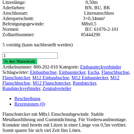
Litzenlänge: 0,50m
Aderfarben: BN, BU, BK
Anschlussart: Litzenanschluss
Aderquerschnitt: 3×0,34mm²
Befestigungsgewinde: M8x0,5
Normen: IEC 61076-2-101
Zolltarifnummer: 85444290
5 vorrätig (kann nachbestellt werden)
Einbausteckverbinder
M8M8
In den Warenkorb
3polig
Artikelnummer:
800-202-010
Kategorie:
Einbausteckverbinder
Stift
Schlagwörter:
Einbaubuchse
,
Einbaustecker
,
Escha
,
Flanschbuchse
,
Menge
Flanschstecker
,
M12 Einbaubuchse
,
M12 Einbaustecker
,
M12
Flanschbuchse
,
M12 Flanschstecker
,
Rundstecker
,
Rundsteckverbinder
,
Zentralverteiler
Beschreibung
Rezensionen (0)
Flanschstecker mit M8x1 Einschraubgewinde. Stabile
Metallausführung und Gummidichtung. Für Vorderwandmontage.
Kontakte sind bereits mit Litzen in einer Länge von 0,5m verlötet.
Somit sparen Sie sich viel Zeit fürs Löten.