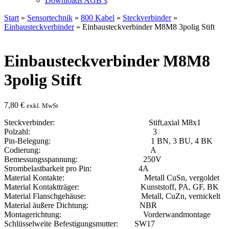
Downloads AGB`s
Start
»
Sensortechnik
»
800 Kabel
»
Steckverbinder
»
Einbausteckverbinder
» Einbausteckverbinder M8M8 3polig Stift
Einbausteckverbinder M8M8
3polig Stift
7,80
€
exkl. MwSt
Steckverbinder: Stift,axial M8x1
Polzahl: 3
Pin-Belegung: 1 BN, 3 BU, 4 BK
Codierung: A
Bemessungsspannung: 250V
Strombelastbarkeit pro Pin: 4A
Material Kontakte: Metall CuSn, vergoldet
Material Kontaktträger: Kunststoff, PA, GF, BK
Material Flanschgehäuse: Metall, CuZn, vernickelt
Material äußere Dichtung: NBR
Montagerichtung: Vorderwandmontage
Schlüsselweite Befestigungsmutter: SW17