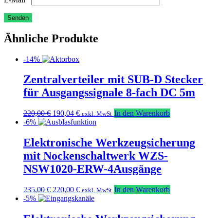
Ähnliche Produkte
-14%
Zentralverteiler mit SUB-D Stecker
für Ausgangssignale 8-fach DC 5m
Ursprünglicher
Aktueller
220,00
€
190,04
€
In den Warenkorb
exkl. MwSt
Preis
Preis
-6%
war:
ist:
220,00 €
190,04 €.
Elektronische Werkzeugsicherung
mit Nockenschaltwerk WZS-
NSW1020-ERW-4Ausgänge
Ursprünglicher
Aktueller
235,00
€
220,00
€
In den Warenkorb
exkl. MwSt
Preis
Preis
-5%
war:
ist:
235,00 €
220,00 €.