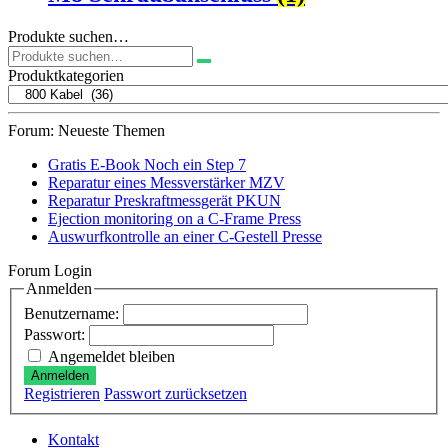
Produkte suchen…
Suchen
nach:
Produktkategorien
Forum: Neueste Themen
Gratis E-Book Noch ein Step 7
Reparatur eines Messverstärker MZV
Reparatur Preskraftmessgerät PKUN
Ejection monitoring on a C-Frame Press
Auswurfkontrolle an einer C-Gestell Presse
Forum Login
Anmelden
Benutzername:
Passwort:
Angemeldet bleiben
Anmelden
Registrieren
Passwort zurücksetzen
Kontakt