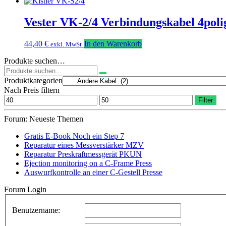
Vester VK-2/4 Verbindungskabel 4poli
44,40
€
In den Warenkorb
exkl. MwSt
Produkte suchen…
Suchen
nach:
Produktkategorien
Nach Preis filtern
Min.
Max.
Filter
Preis
Preis
Forum: Neueste Themen
Gratis E-Book Noch ein Step 7
Reparatur eines Messverstärker MZV
Reparatur Preskraftmessgerät PKUN
Ejection monitoring on a C-Frame Press
Auswurfkontrolle an einer C-Gestell Presse
Forum Login
Benutzername: