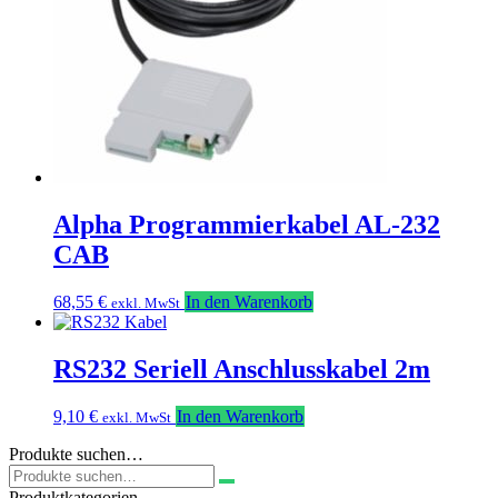
Alpha Programmierkabel AL-232
CAB
68,55
€
In den Warenkorb
exkl. MwSt
RS232 Seriell Anschlusskabel 2m
9,10
€
In den Warenkorb
exkl. MwSt
Produkte suchen…
Suchen
nach:
Produktkategorien