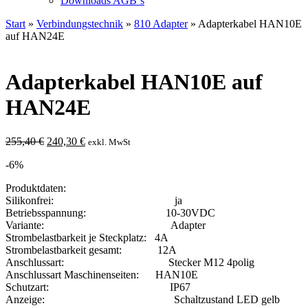
Downloads AGB`s
Start
»
Verbindungstechnik
»
810 Adapter
» Adapterkabel HAN10E
auf HAN24E
Adapterkabel HAN10E auf
HAN24E
Ursprünglicher
Aktueller
255,40
€
240,30
€
exkl. MwSt
Preis
Preis
-6%
war:
ist:
255,40 €
240,30 €.
Produktdaten:
Silikonfrei: ja
Betriebsspannung: 10-30VDC
Variante: Adapter
Strombelastbarkeit je Steckplatz: 4A
Strombelastbarkeit gesamt: 12A
Anschlussart: Stecker M12 4polig
Anschlussart Maschinenseiten: HAN10E
Schutzart: IP67
Anzeige: Schaltzustand LED gelb