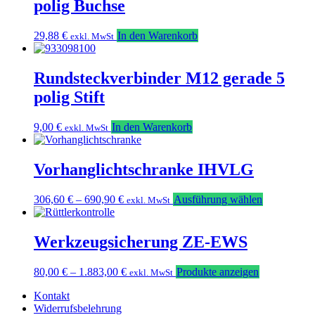
polig Buchse
29,88
€
In den Warenkorb
exkl. MwSt
Rundsteckverbinder M12 gerade 5
polig Stift
9,00
€
In den Warenkorb
exkl. MwSt
Vorhanglichtschranke IHVLG
Dieses
306,60
€
–
690,90
€
Ausführung wählen
exkl. MwSt
Produkt
weist
mehrere
Werkzeugsicherung ZE-EWS
Varianten
auf.
80,00
€
–
1.883,00
€
Produkte anzeigen
exkl. MwSt
Die
Optionen
Kontakt
können
Widerrufsbelehrung
auf