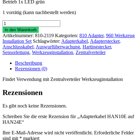
Betrieb 1x LED grün
1 vorrätig (kann nachbestellt werden)
Adapterkabel
HAN10E
In den Warenkorb
auf
Artikelnummer:
810-2119
Kategorien:
810 Adapter
,
960 Werkzeug
HAN24E
Installation Set
Schlagwörter:
Adapterkabel
,
Adapterstecker
,
Menge
Anschlusskabel
,
Auswurfüberwachung
,
Hartingstecker
,
Sensorleitung
,
Werkzeuginstallation
,
Zentralverteiler
Beschreibung
Rezensionen (0)
Findet Verwendung mit Zentralverteiler Werkzeuginstallation
Rezensionen
Es gibt noch keine Rezensionen.
Schreiben Sie die erste Rezension für „Adapterkabel HAN10E auf
HAN24E“
Ihre E-Mail-Adresse wird nicht veröffentlicht.
Erforderliche Felder
sind mit
*
markiert