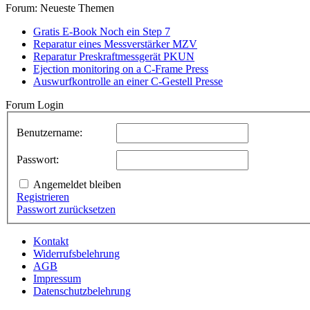
Forum: Neueste Themen
Gratis E-Book Noch ein Step 7
Reparatur eines Messverstärker MZV
Reparatur Preskraftmessgerät PKUN
Ejection monitoring on a C-Frame Press
Auswurfkontrolle an einer C-Gestell Presse
Forum Login
Benutzername:
Passwort:
Angemeldet bleiben
Registrieren
Passwort zurücksetzen
Kontakt
Widerrufsbelehrung
AGB
Impressum
Datenschutzbelehrung