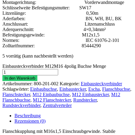
Montagerichtung: Vorderwandmontage
Schlüsselweite Befestigungsmutter: SW17
Litzenlänge: 0,50m
Aderfarben: BN, WH, BU, BK
Anschlussart: Litzenanschluss
Aderquerschnitt: 4×0,34mm²
Befestigungsgewinde: M12x1,5
Normen: IEC 61076-2-101
Zolltarifnummer: 85444290
5 vorrätig (kann nachbestellt werden)
Einbausteckverbinder M12M16 4polig Buchse Menge
In den Warenkorb
Artikelnummer:
800-201-002
Kategorie:
Einbausteckverbinder
Schlagwörter:
Einbaubuchse
,
Einbaustecker
,
Escha
,
Flanschbuchse
,
Flanschstecker
,
M12 Einbaubuchse
,
M12 Einbaustecker
,
M12
Flanschbuchse
,
M12 Flanschstecker
,
Rundstecker
,
Rundsteckverbinder
,
Zentralverteiler
Beschreibung
Rezensionen (0)
Flanschkupplung mit M16x1,5 Einschraubgewinde. Stabile