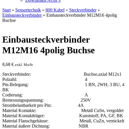
Downloads AGB`s
Start
»
Sensortechnik
»
800 Kabel
»
Steckverbinder
»
Einbausteckverbinder
» Einbausteckverbinder M12M16 4polig
Buchse
Einbausteckverbinder
M12M16 4polig Buchse
8,68
€
exkl. MwSt
Steckverbinder: Buchse,axial M12x1
Polzahl: 4
Pin-Belegung: 1 BN, 2WH, 3 BU, 4
BK
Codierung: A
Bemessungsspannung: 250V
Strombelastbarkeit pro Pin: 4A
Material Kontakte: Metall CuSn, vergoldet
Material Kontaktträger: Kunststoff, PA, GF, BK
Material Flanschgehäuse: Metall, CuZn, vernickelt
Material äußere Dichtung: NBR