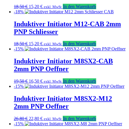
Ursprünglicher
Aktueller
18,50
€
15,20
€
In den Warenkorb
exkl. MwSt
Preis
Preis
-18%
war:
ist:
18,50 €
15,20 €.
Induktiver Initiator M12-CAB 2mm
PNP Schliesser
Ursprünglicher
Aktueller
18,50
€
15,20
€
In den Warenkorb
exkl. MwSt
Preis
Preis
-15%
war:
ist:
18,50 €
15,20 €.
Induktiver Initiator M8SX2-CAB
2mm PNP Oeffner
Ursprünglicher
Aktueller
19,50
€
16,50
€
In den Warenkorb
exkl. MwSt
Preis
Preis
-15%
war:
ist:
19,50 €
16,50 €.
Induktiver Initiator M8SX2-M12
2mm PNP Oeffner
Ursprünglicher
Aktueller
26,80
€
22,80
€
In den Warenkorb
exkl. MwSt
Preis
Preis
-15%
war:
ist: