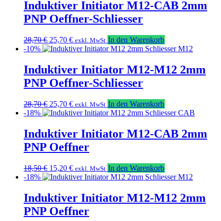
18,50 €
15,20 €.
Induktiver Initiator M12-CAB 2mm
PNP Oeffner-Schliesser
Ursprünglicher
Aktueller
28,70
€
25,70
€
In den Warenkorb
exkl. MwSt
Preis
Preis
-10%
war:
ist:
28,70 €
25,70 €.
Induktiver Initiator M12-M12 2mm
PNP Oeffner-Schliesser
Ursprünglicher
Aktueller
28,70
€
25,70
€
In den Warenkorb
exkl. MwSt
Preis
Preis
-18%
war:
ist:
28,70 €
25,70 €.
Induktiver Initiator M12-CAB 2mm
PNP Oeffner
Ursprünglicher
Aktueller
18,50
€
15,20
€
In den Warenkorb
exkl. MwSt
Preis
Preis
-18%
war:
ist:
18,50 €
15,20 €.
Induktiver Initiator M12-M12 2mm
PNP Oeffner