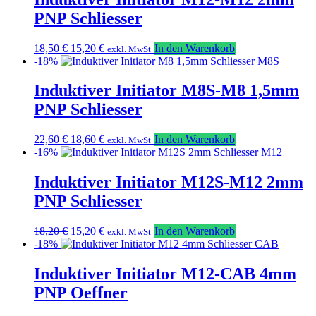
PNP Schliesser
Ursprünglicher
Aktueller
18,50
€
15,20
€
In den Warenkorb
exkl. MwSt
Preis
Preis
-18%
war:
ist:
18,50 €
15,20 €.
Induktiver Initiator M8S-M8 1,5mm
PNP Schliesser
Ursprünglicher
Aktueller
22,60
€
18,60
€
In den Warenkorb
exkl. MwSt
Preis
Preis
-16%
war:
ist:
22,60 €
18,60 €.
Induktiver Initiator M12S-M12 2mm
PNP Schliesser
Ursprünglicher
Aktueller
18,20
€
15,20
€
In den Warenkorb
exkl. MwSt
Preis
Preis
-18%
war:
ist:
18,20 €
15,20 €.
Induktiver Initiator M12-CAB 4mm
PNP Oeffner