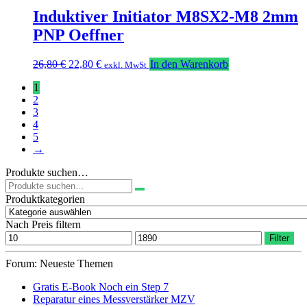
26,80 €
22,80 €.
Induktiver Initiator M8SX2-M8 2mm
PNP Oeffner
Ursprünglicher
Aktueller
26,80
€
22,80
€
In den Warenkorb
exkl. MwSt
Preis
Preis
1
war:
ist:
2
26,80 €
22,80 €.
3
4
5
→
Produkte suchen…
Suchen
nach:
Produktkategorien
Nach Preis filtern
Min.
Max.
Filter
Preis
Preis
Forum: Neueste Themen
Gratis E-Book Noch ein Step 7
Reparatur eines Messverstärker MZV