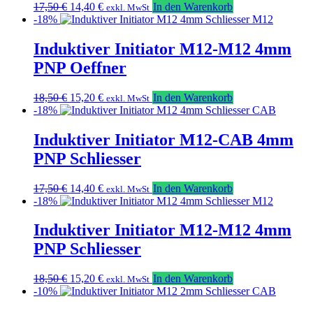
Ursprünglicher
Aktueller
17,50
€
14,40
€
In den Warenkorb
exkl. MwSt
Preis
Preis
-18%
war:
ist:
17,50 €
14,40 €.
Induktiver Initiator M12-M12 4mm
PNP Oeffner
Ursprünglicher
Aktueller
18,50
€
15,20
€
In den Warenkorb
exkl. MwSt
Preis
Preis
-18%
war:
ist:
18,50 €
15,20 €.
Induktiver Initiator M12-CAB 4mm
PNP Schliesser
Ursprünglicher
Aktueller
17,50
€
14,40
€
In den Warenkorb
exkl. MwSt
Preis
Preis
-18%
war:
ist:
17,50 €
14,40 €.
Induktiver Initiator M12-M12 4mm
PNP Schliesser
Ursprünglicher
Aktueller
18,50
€
15,20
€
In den Warenkorb
exkl. MwSt
Preis
Preis
-10%
war:
ist: