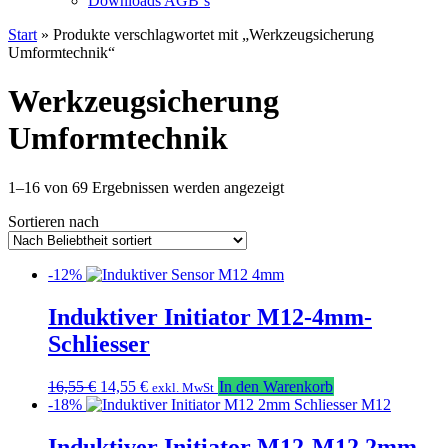
Downloads AGB`s
Start
» Produkte verschlagwortet mit „Werkzeugsicherung
Umformtechnik“
Werkzeugsicherung
Umformtechnik
Nach
1–16 von 69 Ergebnissen werden angezeigt
Beliebtheit
Sortieren nach
sortiert
-12%
Induktiver Initiator M12-4mm-
Schliesser
Ursprünglicher
Aktueller
16,55
€
14,55
€
In den Warenkorb
exkl. MwSt
Preis
Preis
-18%
war:
ist:
16,55 €
14,55 €.
Induktiver Initiator M12-M12 2mm