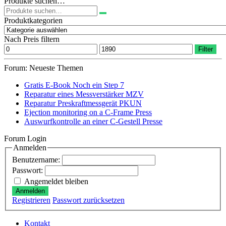
Produkte suchen…
Suchen
nach:
Produktkategorien
Nach Preis filtern
Min.
Max.
Filter
Preis
Preis
Forum: Neueste Themen
Gratis E-Book Noch ein Step 7
Reparatur eines Messverstärker MZV
Reparatur Preskraftmessgerät PKUN
Ejection monitoring on a C-Frame Press
Auswurfkontrolle an einer C-Gestell Presse
Forum Login
Anmelden
Benutzername:
Passwort:
Angemeldet bleiben
Anmelden
Registrieren
Passwort zurücksetzen
Kontakt