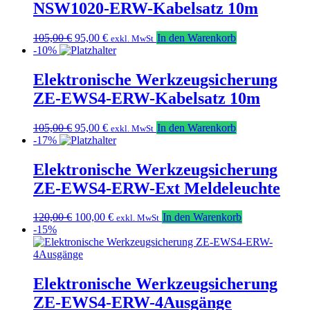
NSW1020-ERW-Kabelsatz 10m
Ursprünglicher
Aktueller
105,00
€
95,00
€
In den Warenkorb
exkl. MwSt
Preis
Preis
-10%
war:
ist:
105,00 €
95,00 €.
Elektronische Werkzeugsicherung
ZE-EWS4-ERW-Kabelsatz 10m
Ursprünglicher
Aktueller
105,00
€
95,00
€
In den Warenkorb
exkl. MwSt
Preis
Preis
-17%
war:
ist:
105,00 €
95,00 €.
Elektronische Werkzeugsicherung
ZE-EWS4-ERW-Ext Meldeleuchte
Ursprünglicher
Aktueller
120,00
€
100,00
€
In den Warenkorb
exkl. MwSt
Preis
Preis
-15%
war:
ist:
120,00 €
100,00 €.
Elektronische Werkzeugsicherung
ZE-EWS4-ERW-4Ausgänge