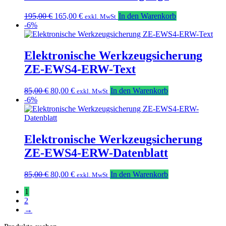
Ursprünglicher
Aktueller
195,00
€
165,00
€
In den Warenkorb
exkl. MwSt
Preis
Preis
-6%
war:
ist:
195,00 €
165,00 €.
Elektronische Werkzeugsicherung
ZE-EWS4-ERW-Text
Ursprünglicher
Aktueller
85,00
€
80,00
€
In den Warenkorb
exkl. MwSt
Preis
Preis
-6%
war:
ist:
85,00 €
80,00 €.
Elektronische Werkzeugsicherung
ZE-EWS4-ERW-Datenblatt
Ursprünglicher
Aktueller
85,00
€
80,00
€
In den Warenkorb
exkl. MwSt
Preis
Preis
1
war:
ist:
2
85,00 €
80,00 €.
→