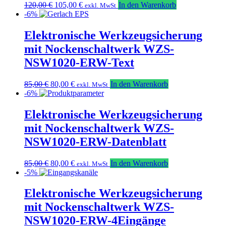
Ursprünglicher
Aktueller
120,00
€
105,00
€
In den Warenkorb
exkl. MwSt
Preis
Preis
-6%
war:
ist:
120,00 €
105,00 €.
Elektronische Werkzeugsicherung
mit Nockenschaltwerk WZS-
NSW1020-ERW-Text
Ursprünglicher
Aktueller
85,00
€
80,00
€
In den Warenkorb
exkl. MwSt
Preis
Preis
-6%
war:
ist:
85,00 €
80,00 €.
Elektronische Werkzeugsicherung
mit Nockenschaltwerk WZS-
NSW1020-ERW-Datenblatt
Ursprünglicher
Aktueller
85,00
€
80,00
€
In den Warenkorb
exkl. MwSt
Preis
Preis
-5%
war:
ist:
85,00 €
80,00 €.
Elektronische Werkzeugsicherung
mit Nockenschaltwerk WZS-
NSW1020-ERW-4Eingänge