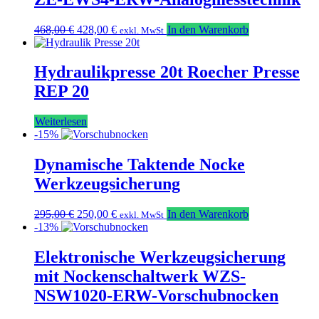
Ursprünglicher
Aktueller
468,00
€
428,00
€
In den Warenkorb
exkl. MwSt
Preis
Preis
war:
ist:
468,00 €
428,00 €.
Hydraulikpresse 20t Roecher Presse
REP 20
Weiterlesen
-15%
Dynamische Taktende Nocke
Werkzeugsicherung
Ursprünglicher
Aktueller
295,00
€
250,00
€
In den Warenkorb
exkl. MwSt
Preis
Preis
-13%
war:
ist:
295,00 €
250,00 €.
Elektronische Werkzeugsicherung
mit Nockenschaltwerk WZS-
NSW1020-ERW-Vorschubnocken