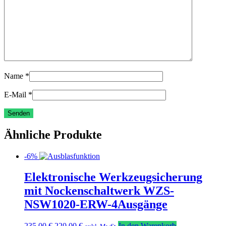
Name
*
E-Mail
*
Ähnliche Produkte
-6%
Elektronische Werkzeugsicherung
mit Nockenschaltwerk WZS-
NSW1020-ERW-4Ausgänge
Ursprünglicher
Aktueller
235,00
€
220,00
€
In den Warenkorb