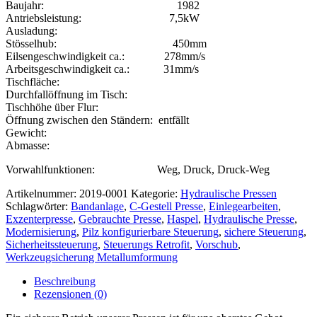
Baujahr: 1982
Antriebsleistung: 7,5kW
Ausladung:
Stösselhub: 450mm
Eilsengeschwindigkeit ca.: 278mm/s
Arbeitsgeschwindigkeit ca.: 31mm/s
Tischfläche:
Durchfallöffnung im Tisch:
Tischhöhe über Flur:
Öffnung zwischen den Ständern: entfällt
Gewicht:
Abmasse:
Vorwahlfunktionen: Weg, Druck, Druck-Weg
Artikelnummer:
2019-0001
Kategorie:
Hydraulische Pressen
Schlagwörter:
Bandanlage
,
C-Gestell Presse
,
Einlegearbeiten
,
Exzenterpresse
,
Gebrauchte Presse
,
Haspel
,
Hydraulische Presse
,
Modernisierung
,
Pilz konfigurierbare Steuerung
,
sichere Steuerung
,
Sicherheitssteuerung
,
Steuerungs Retrofit
,
Vorschub
,
Werkzeugsicherung Metallumformung
Beschreibung
Rezensionen (0)