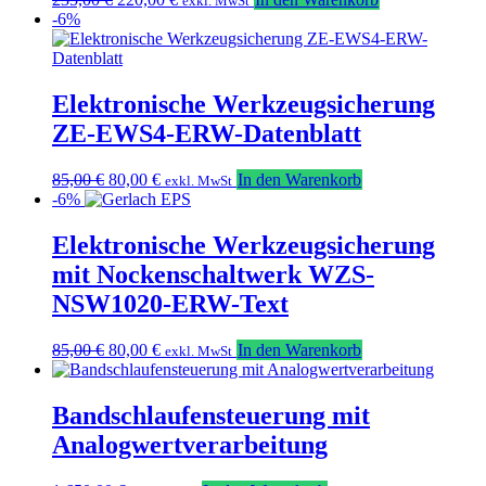
exkl. MwSt
Preis
Preis
-6%
war:
ist:
235,00 €
220,00 €.
Elektronische Werkzeugsicherung
ZE-EWS4-ERW-Datenblatt
Ursprünglicher
Aktueller
85,00
€
80,00
€
In den Warenkorb
exkl. MwSt
Preis
Preis
-6%
war:
ist:
85,00 €
80,00 €.
Elektronische Werkzeugsicherung
mit Nockenschaltwerk WZS-
NSW1020-ERW-Text
Ursprünglicher
Aktueller
85,00
€
80,00
€
In den Warenkorb
exkl. MwSt
Preis
Preis
war:
ist:
85,00 €
80,00 €.
Bandschlaufensteuerung mit
Analogwertverarbeitung