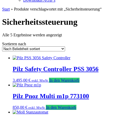
Downloads AGB`s
Start
» Produkte verschlagwortet mit „Sicherheitssteuerung“
Sicherheitssteuerung
Nach
Alle 5 Ergebnisse werden angezeigt
Beliebtheit
Sortieren nach
sortiert
Pilz Safety Controller PSS 3056
3.495,00
€
In den Warenkorb
exkl. MwSt
Pilz Pnoz Multi m1p 773100
850,00
€
In den Warenkorb
exkl. MwSt