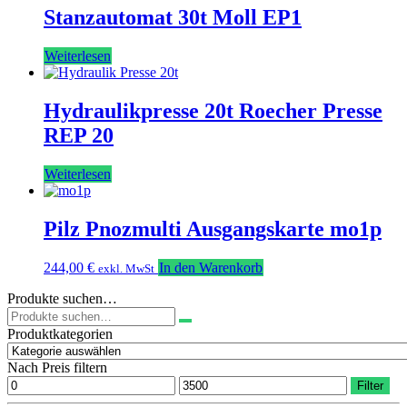
Stanzautomat 30t Moll EP1
Weiterlesen
Hydraulikpresse 20t Roecher Presse
REP 20
Weiterlesen
Pilz Pnozmulti Ausgangskarte mo1p
244,00
€
In den Warenkorb
exkl. MwSt
Produkte suchen…
Suchen
nach:
Produktkategorien
Nach Preis filtern
Min.
Max.
Filter
Preis
Preis