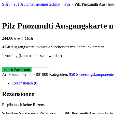
Start
»
981 Automatisierungstechnik
»
Pilz
» Pilz Pnozmulti Ausgang
Pilz Pnozmulti Ausgangskarte 
244,00
€
exkl. MwSt
4 Bit Ausgangskarte inklusive Steckersatz mit Schraubklemmen.
1 vorrätig (kann nachbestellt werden)
Pilz
Pnozmulti
In den Warenkorb
Ausgangskarte
Artikelnummer:
950-801000
Kategorien:
950 Steuerungskomponente
mo1p
Menge
Rezensionen (0)
Rezensionen
Es gibt noch keine Rezensionen.
Schreiben Sie die erste Rezension für „Pilz Pnozmulti Ausgangskart