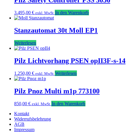
Pilz Safety Controller PSS 3056
3.495,00
€
In den Warenkorb
exkl. MwSt
Stanzautomat 30t Moll EP1
Weiterlesen
Pilz Lichtvorhang PSEN opII3F-s-14
1.250,00
€
Weiterlesen
exkl. MwSt
Pilz Pnoz Multi m1p 773100
850,00
€
In den Warenkorb
exkl. MwSt
Kontakt
Widerrufsbelehrung
AGB
Impressum