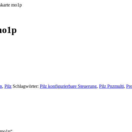
skarte mo1p
mo1p
n
,
Pilz
Schlagwörter:
Pilz konfigurierbare Steuerung
,
Pilz Pnzmulti
,
Pr
e mo1p“