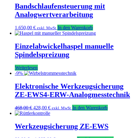
Bandschlaufensteuerung mit
Analogwertverarbeitung
1.650,00
€
In den Warenkorb
exkl. MwSt
Einzelabwickelhaspel manuelle
Spindelspreizung
Weiterlesen
-9%
Elektronische Werkzeugsicherung
ZE-EWS4-ERW-Analogmesstechnik
Ursprünglicher
Aktueller
468,00
€
428,00
€
In den Warenkorb
exkl. MwSt
Preis
Preis
war:
ist:
468,00 €
428,00 €.
Werkzeugsicherung ZE-EWS