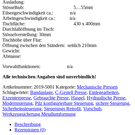
Ausladung:
Stösselhub: 5…55mm
Eilsengeschwindigkeit ca.: n/a
Arbeitsgeschwindigkeit ca.: n/a
Tischfläche: 430 x 400mm
Durchfallöffnung im Tisch:
Stösselverstellung: 30mm
Tischhöhe über Flur:
Öffnung zwischen den Ständern: seitlich 210mm
Gewicht:
Abmasse:
Vorwahlfunktionen: n/a
Alle technischen Angaben sind unverbindlich!
Artikelnummer:
2019-5001
Kategorie:
Mechanische Pressen
Schlagwörter:
Bandanlage
,
C-Gestell Presse
,
Einlegearbeiten
,
Exzenterpresse
,
Gebrauchte Presse
,
Haspel
,
Hydraulische Presse
,
Modernisierung
,
Pilz konfigurierbare Steuerung
,
sichere Steuerung
,
Sicherheitssteuerung
,
Steuerungs Retrofit
,
Vorschub
,
Werkzeugsicherung Metallumformung
Beschreibung
Rezensionen (0)