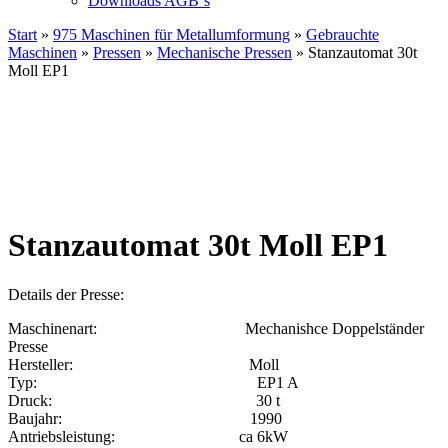
Downloads AGB`s
Start
»
975 Maschinen für Metallumformung
»
Gebrauchte
Maschinen
»
Pressen
»
Mechanische Pressen
» Stanzautomat 30t
Moll EP1
Stanzautomat 30t Moll EP1
Details der Presse:
Maschinenart: Mechanishce Doppelständer
Presse
Hersteller: Moll
Typ: EP1 A
Druck: 30 t
Baujahr: 1990
Antriebsleistung: ca 6kW