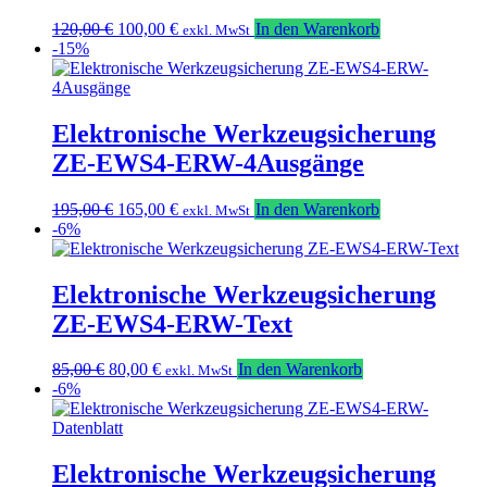
Ursprünglicher
Aktueller
120,00
€
100,00
€
In den Warenkorb
exkl. MwSt
Preis
Preis
-15%
war:
ist:
120,00 €
100,00 €.
Elektronische Werkzeugsicherung
ZE-EWS4-ERW-4Ausgänge
Ursprünglicher
Aktueller
195,00
€
165,00
€
In den Warenkorb
exkl. MwSt
Preis
Preis
-6%
war:
ist:
195,00 €
165,00 €.
Elektronische Werkzeugsicherung
ZE-EWS4-ERW-Text
Ursprünglicher
Aktueller
85,00
€
80,00
€
In den Warenkorb
exkl. MwSt
Preis
Preis
-6%
war:
ist:
85,00 €
80,00 €.
Elektronische Werkzeugsicherung