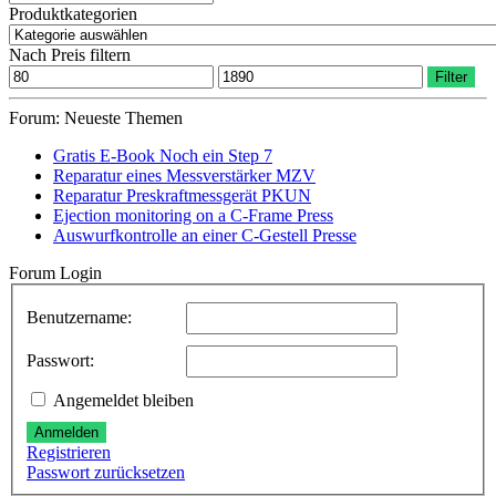
nach:
Produktkategorien
Nach Preis filtern
Min.
Max.
Filter
Preis
Preis
Forum: Neueste Themen
Gratis E-Book Noch ein Step 7
Reparatur eines Messverstärker MZV
Reparatur Preskraftmessgerät PKUN
Ejection monitoring on a C-Frame Press
Auswurfkontrolle an einer C-Gestell Presse
Forum Login
Benutzername:
Passwort:
Angemeldet bleiben
Anmelden
Registrieren
Passwort zurücksetzen