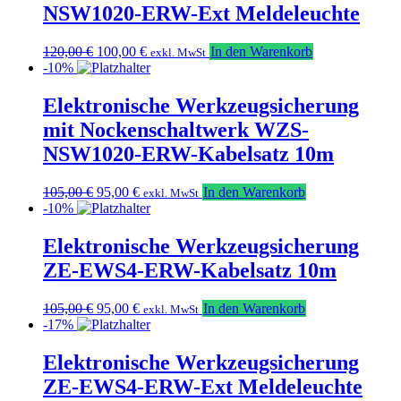
NSW1020-ERW-Ext Meldeleuchte
Ursprünglicher
Aktueller
120,00
€
100,00
€
In den Warenkorb
exkl. MwSt
Preis
Preis
-10%
war:
ist:
120,00 €
100,00 €.
Elektronische Werkzeugsicherung
mit Nockenschaltwerk WZS-
NSW1020-ERW-Kabelsatz 10m
Ursprünglicher
Aktueller
105,00
€
95,00
€
In den Warenkorb
exkl. MwSt
Preis
Preis
-10%
war:
ist:
105,00 €
95,00 €.
Elektronische Werkzeugsicherung
ZE-EWS4-ERW-Kabelsatz 10m
Ursprünglicher
Aktueller
105,00
€
95,00
€
In den Warenkorb
exkl. MwSt
Preis
Preis
-17%
war:
ist:
105,00 €
95,00 €.
Elektronische Werkzeugsicherung
ZE-EWS4-ERW-Ext Meldeleuchte