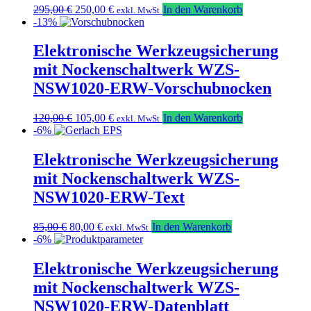
Ursprünglicher
Aktueller
295,00
€
250,00
€
In den Warenkorb
exkl. MwSt
Preis
Preis
-13%
war:
ist:
295,00 €
250,00 €.
Elektronische Werkzeugsicherung
mit Nockenschaltwerk WZS-
NSW1020-ERW-Vorschubnocken
Ursprünglicher
Aktueller
120,00
€
105,00
€
In den Warenkorb
exkl. MwSt
Preis
Preis
-6%
war:
ist:
120,00 €
105,00 €.
Elektronische Werkzeugsicherung
mit Nockenschaltwerk WZS-
NSW1020-ERW-Text
Ursprünglicher
Aktueller
85,00
€
80,00
€
In den Warenkorb
exkl. MwSt
Preis
Preis
-6%
war:
ist:
85,00 €
80,00 €.
Elektronische Werkzeugsicherung
mit Nockenschaltwerk WZS-
NSW1020-ERW-Datenblatt