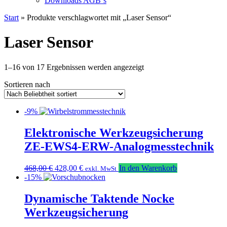
Downloads AGB`s
Start
» Produkte verschlagwortet mit „Laser Sensor“
Laser Sensor
Nach
1–16 von 17 Ergebnissen werden angezeigt
Beliebtheit
Sortieren nach
sortiert
-9%
Elektronische Werkzeugsicherung
ZE-EWS4-ERW-Analogmesstechnik
Ursprünglicher
Aktueller
468,00
€
428,00
€
In den Warenkorb
exkl. MwSt
Preis
Preis
-15%
war:
ist:
468,00 €
428,00 €.
Dynamische Taktende Nocke
Werkzeugsicherung