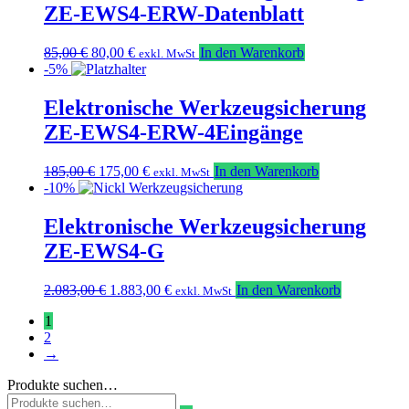
ZE-EWS4-ERW-Datenblatt
Ursprünglicher
Aktueller
85,00
€
80,00
€
In den Warenkorb
exkl. MwSt
Preis
Preis
-5%
war:
ist:
85,00 €
80,00 €.
Elektronische Werkzeugsicherung
ZE-EWS4-ERW-4Eingänge
Ursprünglicher
Aktueller
185,00
€
175,00
€
In den Warenkorb
exkl. MwSt
Preis
Preis
-10%
war:
ist:
185,00 €
175,00 €.
Elektronische Werkzeugsicherung
ZE-EWS4-G
Ursprünglicher
Aktueller
2.083,00
€
1.883,00
€
In den Warenkorb
exkl. MwSt
Preis
Preis
1
war:
ist:
2
2.083,00 €
1.883,00 €.
→
Produkte suchen…
Suchen