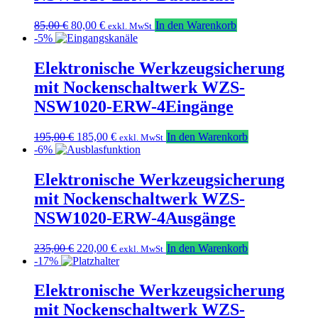
Ursprünglicher
Aktueller
85,00
€
80,00
€
In den Warenkorb
exkl. MwSt
Preis
Preis
-5%
war:
ist:
85,00 €
80,00 €.
Elektronische Werkzeugsicherung
mit Nockenschaltwerk WZS-
NSW1020-ERW-4Eingänge
Ursprünglicher
Aktueller
195,00
€
185,00
€
In den Warenkorb
exkl. MwSt
Preis
Preis
-6%
war:
ist:
195,00 €
185,00 €.
Elektronische Werkzeugsicherung
mit Nockenschaltwerk WZS-
NSW1020-ERW-4Ausgänge
Ursprünglicher
Aktueller
235,00
€
220,00
€
In den Warenkorb
exkl. MwSt
Preis
Preis
-17%
war:
ist:
235,00 €
220,00 €.
Elektronische Werkzeugsicherung
mit Nockenschaltwerk WZS-