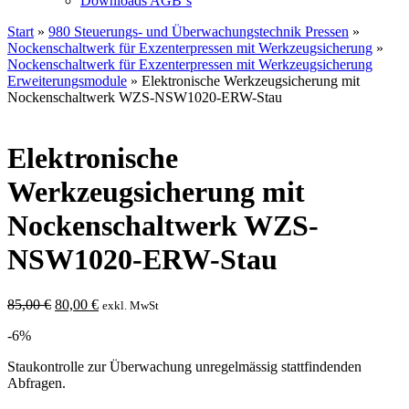
Downloads AGB`s
Start
»
980 Steuerungs- und Überwachungstechnik Pressen
»
Nockenschaltwerk für Exzenterpressen mit Werkzeugsicherung
»
Nockenschaltwerk für Exzenterpressen mit Werkzeugsicherung
Erweiterungsmodule
» Elektronische Werkzeugsicherung mit
Nockenschaltwerk WZS-NSW1020-ERW-Stau
Elektronische
Werkzeugsicherung mit
Nockenschaltwerk WZS-
NSW1020-ERW-Stau
Ursprünglicher
Aktueller
85,00
€
80,00
€
exkl. MwSt
Preis
Preis
-6%
war:
ist:
85,00 €
80,00 €.
Staukontrolle zur Überwachung unregelmässig stattfindenden
Abfragen.