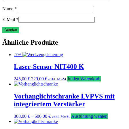
Name
*
E-Mail
*
Ähnliche Produkte
-7%
Laser-Sensor NIT400 K
Ursprünglicher
Aktueller
245,00
€
229,00
€
In den Warenkorb
exkl. MwSt
Preis
Preis
war:
ist:
245,00 €
229,00 €.
Vorhanglichtschranke LVPVS mit
integriertem Verstärker
Dieses
308,00
€
–
506,00
€
Ausführung wählen
exkl. MwSt
Produkt
weist