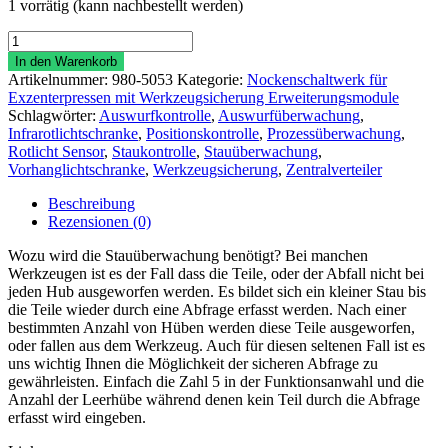
1 vorrätig (kann nachbestellt werden)
Elektronische
Werkzeugsicherung
In den Warenkorb
mit
Artikelnummer:
980-5053
Kategorie:
Nockenschaltwerk für
Nockenschaltwerk
Exzenterpressen mit Werkzeugsicherung Erweiterungsmodule
WZS-
Schlagwörter:
Auswurfkontrolle
,
Auswurfüberwachung
,
NSW1020-
Infrarotlichtschranke
,
Positionskontrolle
,
Prozessüberwachung
,
ERW-
Rotlicht Sensor
,
Staukontrolle
,
Stauüberwachung
,
Stau
Vorhanglichtschranke
,
Werkzeugsicherung
,
Zentralverteiler
Menge
Beschreibung
Rezensionen (0)
Wozu wird die Stauüberwachung benötigt? Bei manchen
Werkzeugen ist es der Fall dass die Teile, oder der Abfall nicht bei
jeden Hub ausgeworfen werden. Es bildet sich ein kleiner Stau bis
die Teile wieder durch eine Abfrage erfasst werden. Nach einer
bestimmten Anzahl von Hüben werden diese Teile ausgeworfen,
oder fallen aus dem Werkzeug. Auch für diesen seltenen Fall ist es
uns wichtig Ihnen die Möglichkeit der sicheren Abfrage zu
gewährleisten. Einfach die Zahl 5 in der Funktionsanwahl und die
Anzahl der Leerhübe während denen kein Teil durch die Abfrage
erfasst wird eingeben.