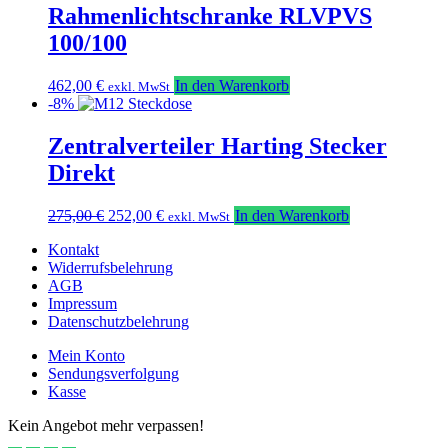
mehrere
Rahmenlichtschranke RLVPVS
Varianten
100/100
auf.
Die
Optionen
462,00
€
In den Warenkorb
exkl. MwSt
können
-8%
auf
der
Zentralverteiler Harting Stecker
Produktseit
Direkt
gewählt
werden
Ursprünglicher
Aktueller
275,00
€
252,00
€
In den Warenkorb
exkl. MwSt
Preis
Preis
Kontakt
war:
ist:
Widerrufsbelehrung
275,00 €
252,00 €.
AGB
Impressum
Datenschutzbelehrung
Mein Konto
Sendungsverfolgung
Kasse
Kein Angebot mehr verpassen!