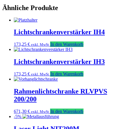
Ähnliche Produkte
Lichtschrankenverstärker IH4
173,25
€
In den Warenkorb
exkl. MwSt
Lichtschrankenverstärker IH3
173,25
€
In den Warenkorb
exkl. MwSt
Rahmenlichtschranke RLVPVS
200/200
671,30
€
In den Warenkorb
exkl. MwSt
-5%
Laser Light NIT200M