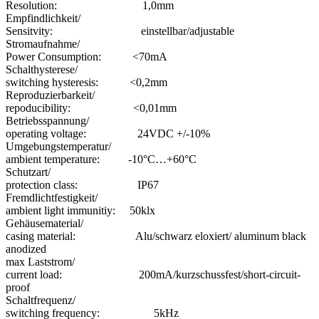
Resolution: 1,0mm
Empfindlichkeit/
Sensitvity: einstellbar/adjustable
Stromaufnahme/
Power Consumption: <70mA
Schalthysterese/
switching hysteresis: <0,2mm
Reproduzierbarkeit/
repoducibility: <0,01mm
Betriebsspannung/
operating voltage: 24VDC +/-10%
Umgebungstemperatur/
ambient temperature: -10°C…+60°C
Schutzart/
protection class: IP67
Fremdlichtfestigkeit/
ambient light immunitiy: 50klx
Gehäusematerial/
casing material: Alu/schwarz eloxiert/ aluminum black
anodized
max Laststrom/
current load: 200mA/kurzschussfest/short-circuit-
proof
Schaltfrequenz/
switching frequency: 5kHz