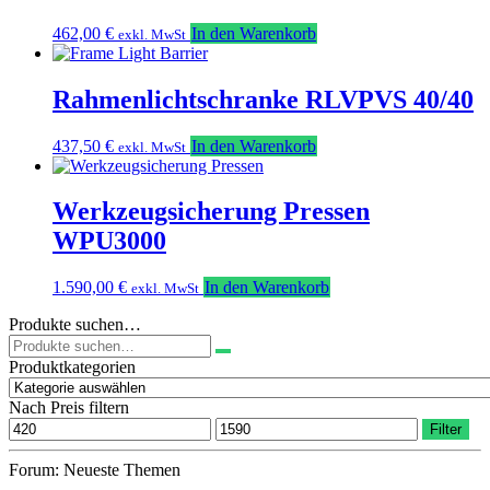
462,00
€
In den Warenkorb
exkl. MwSt
Rahmenlichtschranke RLVPVS 40/40
437,50
€
In den Warenkorb
exkl. MwSt
Werkzeugsicherung Pressen
WPU3000
1.590,00
€
In den Warenkorb
exkl. MwSt
Produkte suchen…
Suchen
nach:
Produktkategorien
Nach Preis filtern
Min.
Max.
Filter
Preis
Preis
Forum: Neueste Themen