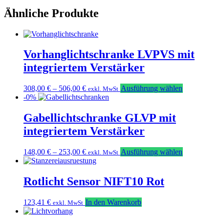
Ähnliche Produkte
Vorhanglichtschranke LVPVS mit
integriertem Verstärker
Dieses
308,00
€
–
506,00
€
Ausführung wählen
exkl. MwSt
Produkt
-0%
weist
mehrere
Gabellichtschranke GLVP mit
Varianten
integriertem Verstärker
auf.
Die
Optionen
Dieses
148,00
€
–
253,00
€
Ausführung wählen
exkl. MwSt
können
Produkt
auf
weist
der
mehrere
Rotlicht Sensor NIFT10 Rot
Produktseit
Varianten
gewählt
auf.
123,41
€
In den Warenkorb
werden
exkl. MwSt
Die
Optionen