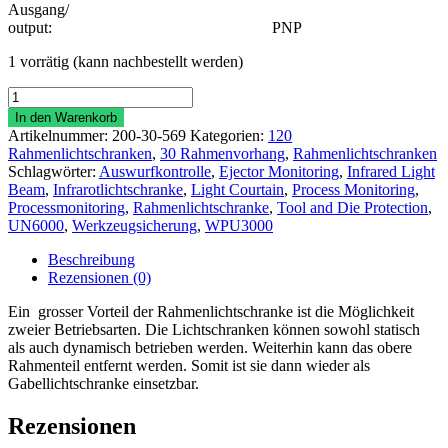
Ausgang/
output: PNP
1 vorrätig (kann nachbestellt werden)
Rahmenlichtschranke
RLVPVS
In den Warenkorb
100/100
Artikelnummer:
200-30-569
Kategorien:
120
Menge
Rahmenlichtschranken
,
30 Rahmenvorhang
,
Rahmenlichtschranken
Schlagwörter:
Auswurfkontrolle
,
Ejector Monitoring
,
Infrared Light
Beam
,
Infrarotlichtschranke
,
Light Courtain
,
Process Monitoring
,
Processmonitoring
,
Rahmenlichtschranke
,
Tool and Die Protection
,
UN6000
,
Werkzeugsicherung
,
WPU3000
Beschreibung
Rezensionen (0)
Ein grosser Vorteil der Rahmenlichtschranke ist die Möglichkeit
zweier Betriebsarten. Die Lichtschranken können sowohl statisch
als auch dynamisch betrieben werden. Weiterhin kann das obere
Rahmenteil entfernt werden. Somit ist sie dann wieder als
Gabellichtschranke einsetzbar.
Rezensionen