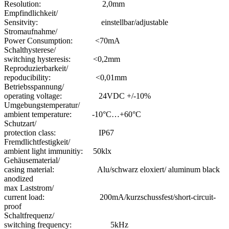
Resolution: 2,0mm
Empfindlichkeit/
Sensitvity: einstellbar/adjustable
Stromaufnahme/
Power Consumption: <70mA
Schalthysterese/
switching hysteresis: <0,2mm
Reproduzierbarkeit/
repoducibility: <0,01mm
Betriebsspannung/
operating voltage: 24VDC +/-10%
Umgebungstemperatur/
ambient temperature: -10°C…+60°C
Schutzart/
protection class: IP67
Fremdlichtfestigkeit/
ambient light immunitiy: 50klx
Gehäusematerial/
casing material: Alu/schwarz eloxiert/ aluminum black
anodized
max Laststrom/
current load: 200mA/kurzschussfest/short-circuit-
proof
Schaltfrequenz/
switching frequency: 5kHz