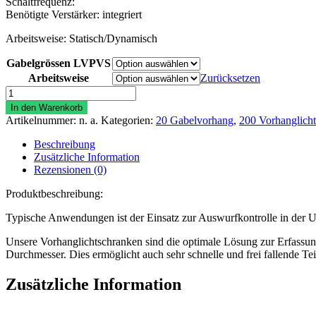
Schaltfrequenz:
Benötigte Verstärker: integriert
Arbeitsweise: Statisch/Dynamisch
Gabelgrössen LVPVS
Arbeitsweise
Zurücksetzen
Vorhanglichtschranke
LVPVS
In den Warenkorb
mit
Artikelnummer:
n. a.
Kategorien:
20 Gabelvorhang
,
200 Vorhanglich
integriertem
Verstärker
Beschreibung
Menge
Zusätzliche Information
Rezensionen (0)
Produktbeschreibung:
Typische Anwendungen ist der Einsatz zur Auswurfkontrolle in der Um
Unsere Vorhanglichtschranken sind die optimale Lösung zur Erfassung
Durchmesser. Dies ermöglicht auch sehr schnelle und frei fallende Teil
Zusätzliche Information