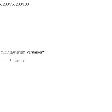
5, 200/75, 200/100
it integriertem Verstärker“
nd mit
*
markiert