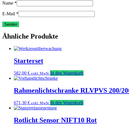
Name
*
E-Mail
*
Ähnliche Produkte
Starterset
582,00
€
In den Warenkorb
exkl. MwSt
Rahmenlichtschranke RLVPVS 200/20
671,30
€
In den Warenkorb
exkl. MwSt
Rotlicht Sensor NIFT10 Rot