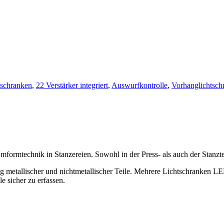
tschranken
,
22 Verstärker integriert
,
Auswurfkontrolle
,
Vorhanglichtsch
formtechnik in Stanzereien. Sowohl in der Press- als auch der Stanzt
 metallischer und nichtmetallischer Teile. Mehrere Lichtschranken LE
e sicher zu erfassen.