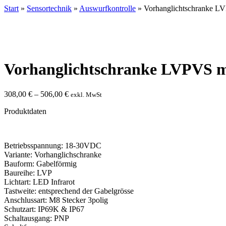
Start
»
Sensortechnik
»
Auswurfkontrolle
» Vorhanglichtschranke LVP
Vorhanglichtschranke LVPVS mi
308,00
€
–
506,00
€
exkl. MwSt
Produktdaten
Betriebsspannung: 18-30VDC
Variante: Vorhanglichschranke
Bauform: Gabelförmig
Baureihe: LVP
Lichtart: LED Infrarot
Tastweite: entsprechend der Gabelgrösse
Anschlussart: M8 Stecker 3polig
Schutzart: IP69K & IP67
Schaltausgang: PNP