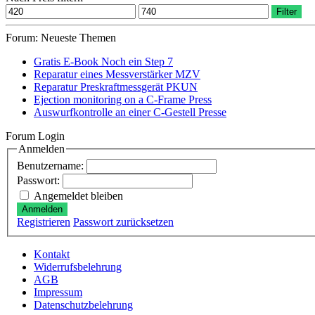
Min.
Max.
Filter
Preis
Preis
Forum: Neueste Themen
Gratis E-Book Noch ein Step 7
Reparatur eines Messverstärker MZV
Reparatur Preskraftmessgerät PKUN
Ejection monitoring on a C-Frame Press
Auswurfkontrolle an einer C-Gestell Presse
Forum Login
Anmelden
Benutzername:
Passwort:
Angemeldet bleiben
Anmelden
Registrieren
Passwort zurücksetzen
Kontakt
Widerrufsbelehrung
AGB
Impressum
Datenschutzbelehrung