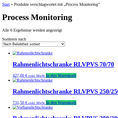
Start
» Produkte verschlagwortet mit „Process Monitoring“
Process Monitoring
Nach
Alle 6 Ergebnisse werden angezeigt
Beliebtheit
Sortieren nach
sortiert
Rahmenlichtschranke RLVPVS 70/70
427,00
€
In den Warenkorb
exkl. MwSt
Rahmenlichtschranke RLVPVS 250/25
731,50
€
In den Warenkorb
exkl. MwSt