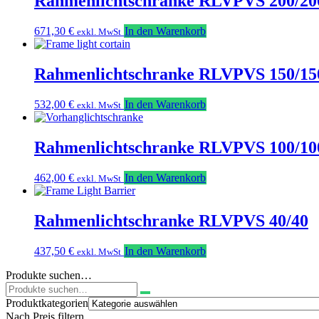
Rahmenlichtschranke RLVPVS 200/20
671,30
€
In den Warenkorb
exkl. MwSt
Rahmenlichtschranke RLVPVS 150/15
532,00
€
In den Warenkorb
exkl. MwSt
Rahmenlichtschranke RLVPVS 100/10
462,00
€
In den Warenkorb
exkl. MwSt
Rahmenlichtschranke RLVPVS 40/40
437,50
€
In den Warenkorb
exkl. MwSt
Produkte suchen…
Suchen
nach:
Produktkategorien
Nach Preis filtern