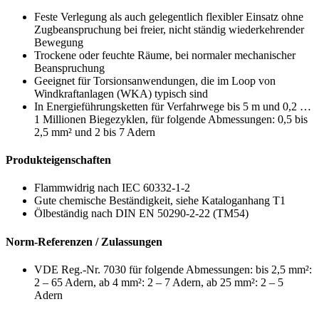
Feste Verlegung als auch gelegentlich flexibler Einsatz ohne
Zugbeanspruchung bei freier, nicht ständig wiederkehrender
Bewegung
Trockene oder feuchte Räume, bei normaler mechanischer
Beanspruchung
Geeignet für Torsionsanwendungen, die im Loop von
Windkraftanlagen (WKA) typisch sind
In Energieführungsketten für Verfahrwege bis 5 m und 0,2 …
1 Millionen Biegezyklen, für folgende Abmessungen: 0,5 bis
2,5 mm² und 2 bis 7 Adern
Produkteigenschaften
Flammwidrig nach IEC 60332-1-2
Gute chemische Beständigkeit, siehe Kataloganhang T1
Ölbeständig nach DIN EN 50290-2-22 (TM54)
Norm-Referenzen / Zulassungen
VDE Reg.-Nr. 7030 für folgende Abmessungen: bis 2,5 mm²:
2 – 65 Adern, ab 4 mm²: 2 – 7 Adern, ab 25 mm²: 2 – 5
Adern