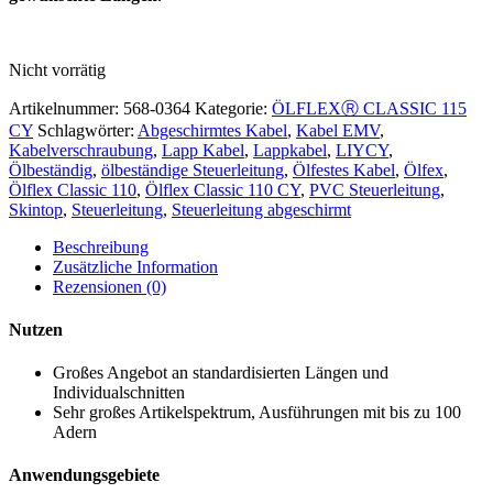
Nicht vorrätig
Artikelnummer:
568-0364
Kategorie:
ÖLFLEXⓇ CLASSIC 115
CY
Schlagwörter:
Abgeschirmtes Kabel
,
Kabel EMV
,
Kabelverschraubung
,
Lapp Kabel
,
Lappkabel
,
LIYCY
,
Ölbeständig
,
ölbeständige Steuerleitung
,
Ölfestes Kabel
,
Ölfex
,
Ölflex Classic 110
,
Ölflex Classic 110 CY
,
PVC Steuerleitung
,
Skintop
,
Steuerleitung
,
Steuerleitung abgeschirmt
Beschreibung
Zusätzliche Information
Rezensionen (0)
Nutzen
Großes Angebot an standardisierten Längen und
Individualschnitten
Sehr großes Artikelspektrum, Ausführungen mit bis zu 100
Adern
Anwendungsgebiete