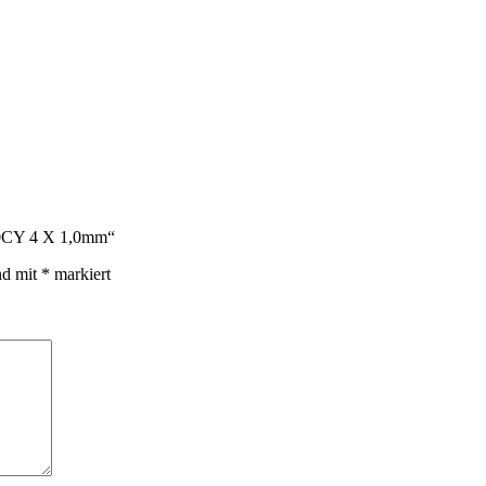
110CY 4 X 1,0mm“
nd mit
*
markiert