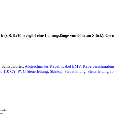
ck (z.B. 9x10m ergibt eine Leitungslänge von 90m am Stück). Gern
Y
Schlagwörter:
Abgeschirmtes Kabel
,
Kabel EMV
,
Kabelverschraubu
sic 110 CY
,
PVC Steuerleitung
,
Skintop
,
Steuerleitung
,
Steuerleitung a
itten
ern