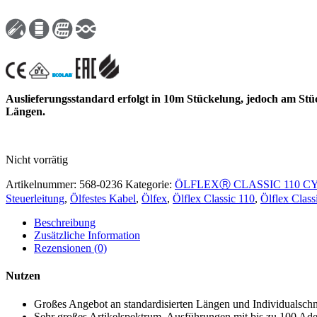
Auslieferungsstandard erfolgt in 10m Stückelung, jedoch am Stü
Längen.
Nicht vorrätig
Artikelnummer:
568-0236
Kategorie:
ÖLFLEXⓇ CLASSIC 110 C
Steuerleitung
,
Ölfestes Kabel
,
Ölfex
,
Ölflex Classic 110
,
Ölflex Clas
Beschreibung
Zusätzliche Information
Rezensionen (0)
Nutzen
Großes Angebot an standardisierten Längen und Individualschn
Sehr großes Artikelspektrum, Ausführungen mit bis zu 100 Ad