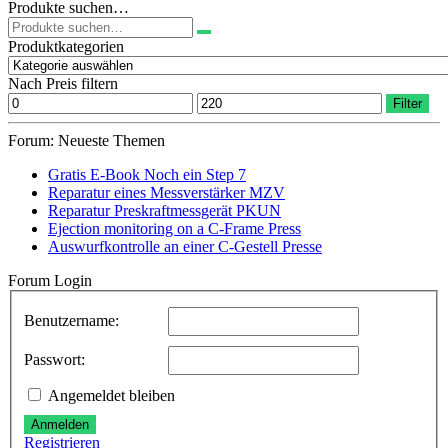
Produkte suchen…
Suchen
nach:
Produktkategorien
Nach Preis filtern
Min.
Max.
Filter
Preis
Preis
Forum: Neueste Themen
Gratis E-Book Noch ein Step 7
Reparatur eines Messverstärker MZV
Reparatur Preskraftmessgerät PKUN
Ejection monitoring on a C-Frame Press
Auswurfkontrolle an einer C-Gestell Presse
Forum Login
Benutzername:
Passwort:
Angemeldet bleiben
Anmelden
Registrieren