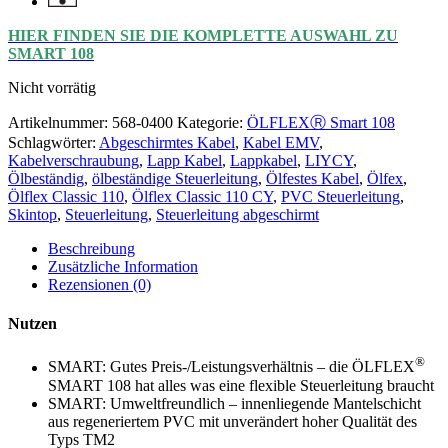
HIER FINDEN SIE DIE KOMPLETTE AUSWAHL ZU
SMART 108
Nicht vorrätig
Artikelnummer:
568-0400
Kategorie:
ÖLFLEXⓇ Smart 108
Schlagwörter:
Abgeschirmtes Kabel
,
Kabel EMV
,
Kabelverschraubung
,
Lapp Kabel
,
Lappkabel
,
LIYCY
,
Ölbeständig
,
ölbeständige Steuerleitung
,
Ölfestes Kabel
,
Ölfex
,
Ölflex Classic 110
,
Ölflex Classic 110 CY
,
PVC Steuerleitung
,
Skintop
,
Steuerleitung
,
Steuerleitung abgeschirmt
Beschreibung
Zusätzliche Information
Rezensionen (0)
Nutzen
®
SMART: Gutes Preis-/Leistungsverhältnis – die ÖLFLEX
SMART 108 hat alles was eine flexible Steuerleitung braucht
SMART: Umweltfreundlich – innenliegende Mantelschicht
aus regeneriertem PVC mit unverändert hoher Qualität des
Typs TM2