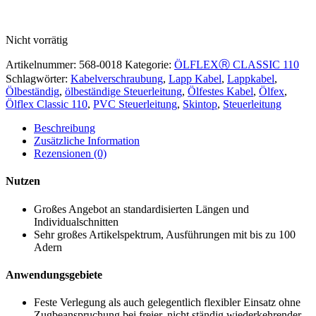
Nicht vorrätig
Artikelnummer:
568-0018
Kategorie:
ÖLFLEXⓇ CLASSIC 110
Schlagwörter:
Kabelverschraubung
,
Lapp Kabel
,
Lappkabel
,
Ölbeständig
,
ölbeständige Steuerleitung
,
Ölfestes Kabel
,
Ölfex
,
Ölflex Classic 110
,
PVC Steuerleitung
,
Skintop
,
Steuerleitung
Beschreibung
Zusätzliche Information
Rezensionen (0)
Nutzen
Großes Angebot an standardisierten Längen und
Individualschnitten
Sehr großes Artikelspektrum, Ausführungen mit bis zu 100
Adern
Anwendungsgebiete
Feste Verlegung als auch gelegentlich flexibler Einsatz ohne
Zugbeanspruchung bei freier, nicht ständig wiederkehrender