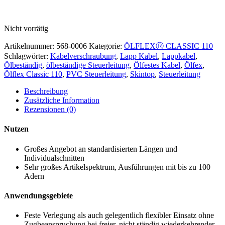
Nicht vorrätig
Artikelnummer:
568-0006
Kategorie:
ÖLFLEXⓇ CLASSIC 110
Schlagwörter:
Kabelverschraubung
,
Lapp Kabel
,
Lappkabel
,
Ölbeständig
,
ölbeständige Steuerleitung
,
Ölfestes Kabel
,
Ölfex
,
Ölflex Classic 110
,
PVC Steuerleitung
,
Skintop
,
Steuerleitung
Beschreibung
Zusätzliche Information
Rezensionen (0)
Nutzen
Großes Angebot an standardisierten Längen und
Individualschnitten
Sehr großes Artikelspektrum, Ausführungen mit bis zu 100
Adern
Anwendungsgebiete
Feste Verlegung als auch gelegentlich flexibler Einsatz ohne
Zugbeanspruchung bei freier, nicht ständig wiederkehrender