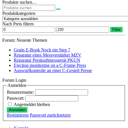
Produkte suchen…
Suchen
nach:
Produktkategorien
Nach Preis filtern
Min.
Max.
Filter
Preis
Preis
Forum: Neueste Themen
Gratis E-Book Noch ein Step 7
Reparatur eines Messverstärker MZV
Reparatur Preskraftmessgerät PKUN
Ejection monitoring on a C-Frame Press
Auswurfkontrolle an einer C-Gestell Presse
Forum Login
Anmelden
Benutzername:
Passwort:
Angemeldet bleiben
Anmelden
Registrieren
Passwort zurücksetzen