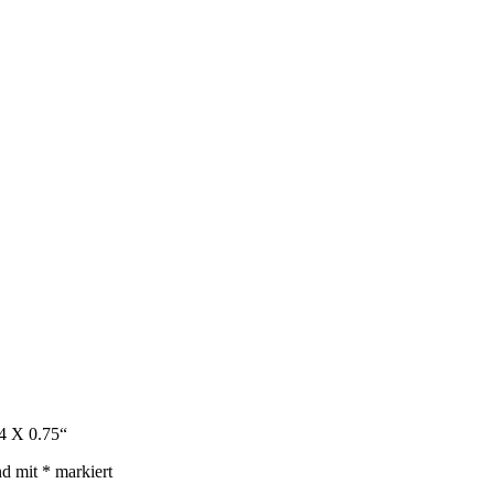
 4 X 0.75“
nd mit
*
markiert