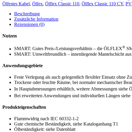
Ölfestes Kabel
,
Ölfex
,
Ölflex Classic 110
,
Ölflex Classic 110 CY
,
PVC
Beschreibung
Zusätzliche Information
Rezensionen (0)
Nutzen
®
SMART: Gutes Preis-/Leistungsverhältnis – die ÖLFLEX
SMA
SMART: Umweltfreundlich – innenliegende Mantelschicht aus 
Anwendungsgebiete
Feste Verlegung als auch gelegentlich flexibler Einsatz ohne 
Trockene oder feuchte Räume, bei normaler mechanischer Be
In Hauptabmessungen erhältlich, weitere Abmessungen sieh
Bei erweiterten Anwendungen und individuellen Längen sie
Produkteigenschaften
Flammwidrig nach IEC 60332-1-2
Gute chemische Beständigkeit, siehe Kataloganhang T1
Ölbeständigkeit: siehe Datenblatt