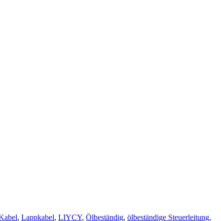
Kabel
,
Lappkabel
,
LIYCY
,
Ölbeständig
,
ölbeständige Steuerleitung
,