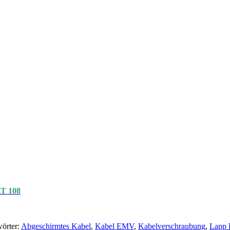
T 108
örter:
Abgeschirmtes Kabel
,
Kabel EMV
,
Kabelverschraubung
,
Lapp 