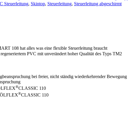
 Steuerleitung
,
Skintop
,
Steuerleitung
,
Steuerleitung abgeschirmt
RT 108 hat alles was eine flexible Steuerleitung braucht
regeneriertem PVC mit unverändert hoher Qualität des Typs TM2
Zugbeanspruchung bei freier, nicht ständig wiederkehrender Bewegung
anspruchung
®
e ÖLFLEX
CLASSIC 110
®
he ÖLFLEX
CLASSIC 110