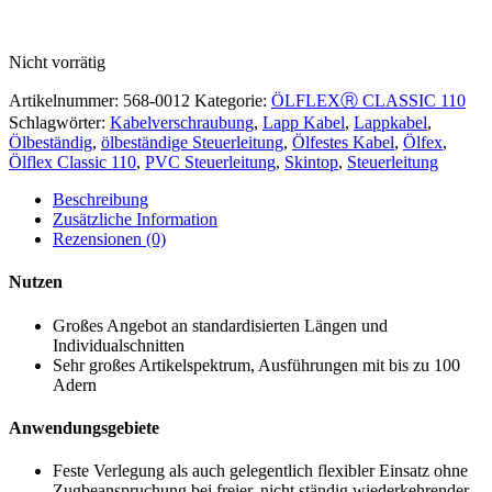
Nicht vorrätig
Artikelnummer:
568-0012
Kategorie:
ÖLFLEXⓇ CLASSIC 110
Schlagwörter:
Kabelverschraubung
,
Lapp Kabel
,
Lappkabel
,
Ölbeständig
,
ölbeständige Steuerleitung
,
Ölfestes Kabel
,
Ölfex
,
Ölflex Classic 110
,
PVC Steuerleitung
,
Skintop
,
Steuerleitung
Beschreibung
Zusätzliche Information
Rezensionen (0)
Nutzen
Großes Angebot an standardisierten Längen und
Individualschnitten
Sehr großes Artikelspektrum, Ausführungen mit bis zu 100
Adern
Anwendungsgebiete
Feste Verlegung als auch gelegentlich flexibler Einsatz ohne
Zugbeanspruchung bei freier, nicht ständig wiederkehrender