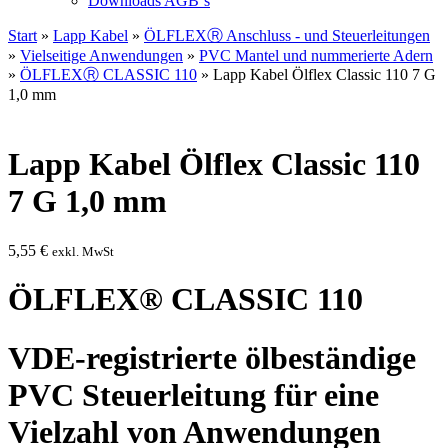
Downloads AGB`s
Start
»
Lapp Kabel
»
ÖLFLEXⓇ Anschluss - und Steuerleitungen
»
Vielseitige Anwendungen
»
PVC Mantel und nummerierte Adern
»
ÖLFLEXⓇ CLASSIC 110
» Lapp Kabel Ölflex Classic 110 7 G
1,0 mm
Lapp Kabel Ölflex Classic 110
7 G 1,0 mm
5,55
€
exkl. MwSt
ÖLFLEX® CLASSIC 110
VDE-registrierte ölbeständige
PVC Steuerleitung für eine
Vielzahl von Anwendungen