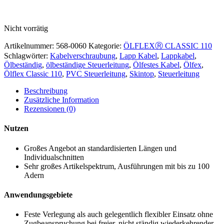
Nicht vorrätig
Artikelnummer:
568-0060
Kategorie:
ÖLFLEXⓇ CLASSIC 110
Schlagwörter:
Kabelverschraubung
,
Lapp Kabel
,
Lappkabel
,
Ölbeständig
,
ölbeständige Steuerleitung
,
Ölfestes Kabel
,
Ölfex
,
Ölflex Classic 110
,
PVC Steuerleitung
,
Skintop
,
Steuerleitung
Beschreibung
Zusätzliche Information
Rezensionen (0)
Nutzen
Großes Angebot an standardisierten Längen und
Individualschnitten
Sehr großes Artikelspektrum, Ausführungen mit bis zu 100
Adern
Anwendungsgebiete
Feste Verlegung als auch gelegentlich flexibler Einsatz ohne
Zugbeanspruchung bei freier, nicht ständig wiederkehrender