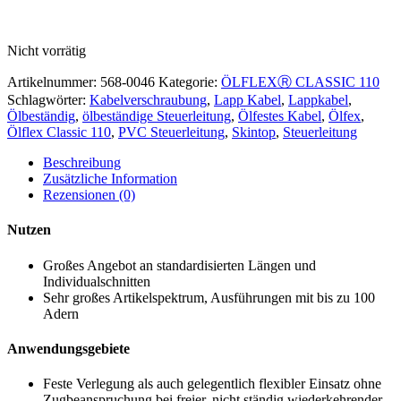
Nicht vorrätig
Artikelnummer:
568-0046
Kategorie:
ÖLFLEXⓇ CLASSIC 110
Schlagwörter:
Kabelverschraubung
,
Lapp Kabel
,
Lappkabel
,
Ölbeständig
,
ölbeständige Steuerleitung
,
Ölfestes Kabel
,
Ölfex
,
Ölflex Classic 110
,
PVC Steuerleitung
,
Skintop
,
Steuerleitung
Beschreibung
Zusätzliche Information
Rezensionen (0)
Nutzen
Großes Angebot an standardisierten Längen und
Individualschnitten
Sehr großes Artikelspektrum, Ausführungen mit bis zu 100
Adern
Anwendungsgebiete
Feste Verlegung als auch gelegentlich flexibler Einsatz ohne
Zugbeanspruchung bei freier, nicht ständig wiederkehrender